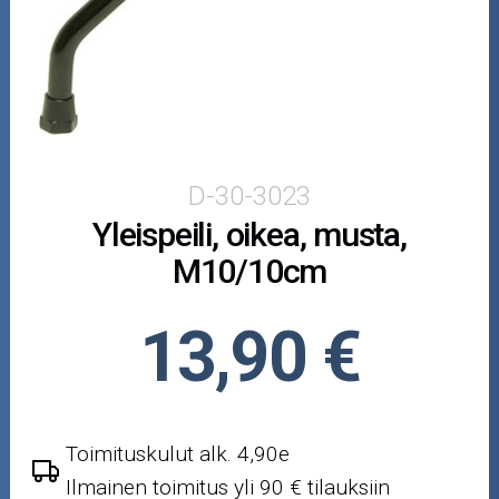
Skootterin osat
Crossipyörän osat
Moottoripyörän osat
Moottorikelkan osat
D-30-3023
Yleispeili, oikea, musta,
Mopoauton osat
M10/10cm
Mönkijän osat
13,90 €
Puutarha ja metsä
Ajovarusteet
Toimituskulut alk. 4,90e
Nastarenkaat
Ilmainen toimitus yli 90 € tilauksiin