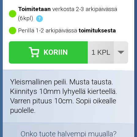
Renkaat ja vanteet
Toimitetaan
verkosta 2-3 arkipäivässä
(6kpl)
?
Öljyt ja kemikaalit
Perillä 1-2 arkipäivässä
toimituksesta
Työkalut
KORIIN
Outlet-tuotteet
Yleismallinen peili. Musta tausta.
Kiinnitys 10mm lyhyellä kierteellä.
Varren pituus 10cm. Sopii oikealle
puolelle.
Onko tuote halvempi muualla?