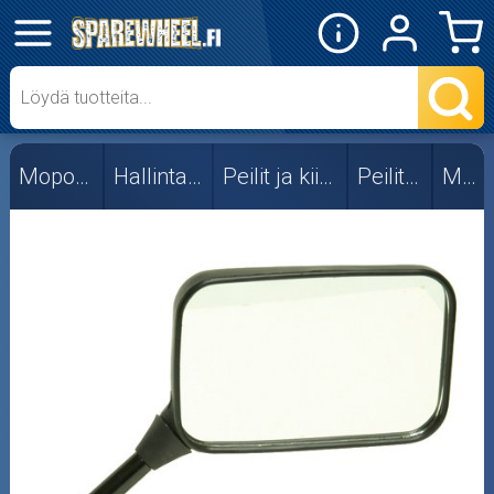
✕
Mopon osat
101_Octane
Mopon osat
Hallintalaitteet
Peilit ja kiinnikkeet
Peilit, yleis
Muut
Forte
Muut
RMS
Stage6
TNT