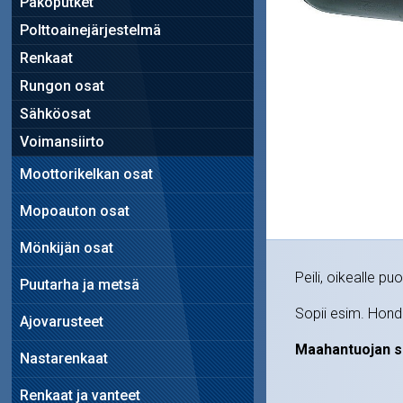
Pakoputket
Polttoainejärjestelmä
Renkaat
Rungon osat
Sähköosat
Voimansiirto
Moottorikelkan osat
Mopoauton osat
Mönkijän osat
Peili, oikealle puo
Puutarha ja metsä
Sopii esim. Hon
Ajovarusteet
Maahantuojan s
Nastarenkaat
Renkaat ja vanteet