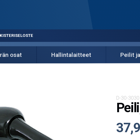
KISTERISELOSTE
rän osat
Hallintalaitteet
Peilit j
D-30-3030
Peil
37,9