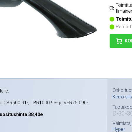
Toimitus
Ilmainen
Toimit
Perillä 
KO
Onko tuo
lelle.
Kerro siit
da CBR600 91-, CBR1000 93- ja VFR750 90-.
Tuotekoo
D-30-3
uositushinta 38,40e
Valmistaj
Hyper