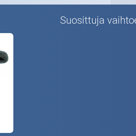
Suosittuja vaihto
.
00