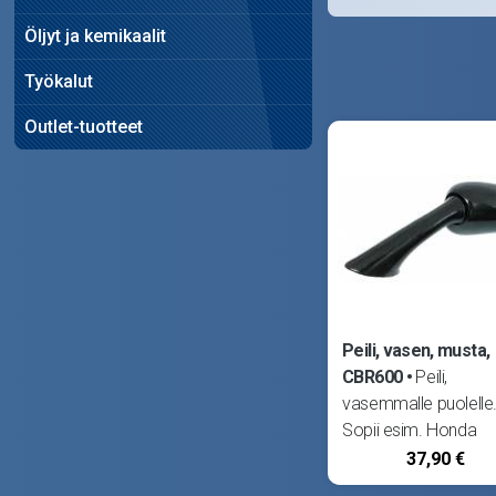
Öljyt ja kemikaalit
Työkalut
Outlet-tuotteet
Peili, vasen, musta,
CBR600
Peili,
vasemmalle puolelle
Sopii esim. Honda
CBR600 91-, CBR10
37,90 €
93- ja VFR750 90-.