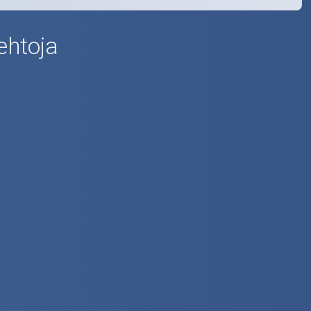
ehtoja