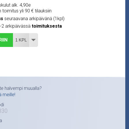
kulut alk. 4,90e
 toimitus yli 90 € tilauksiin
us
seuraavana arkipäivänä (1kpl)
1-2 arkipäivässä
toimituksesta
RIIN
te halvempi muualla?
ä meille!
di
030
a