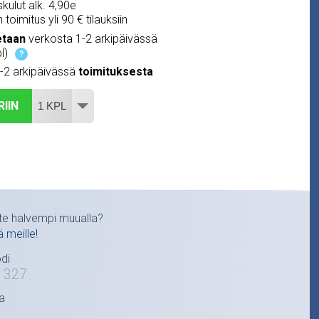
kulut alk. 4,90e
 toimitus yli 90 € tilauksiin
etaan
verkosta 1-2 arkipäivässä
l)
?
1-2 arkipäivässä
toimituksesta
RIIN
te halvempi muualla?
ä meille!
di
1327
a