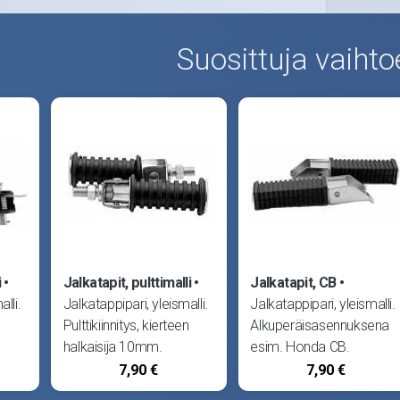
Suosittuja vaihto
i
Jalkatapit, pulttimalli
Jalkatapit, CB
lli.
Jalkatappipari, yleismalli.
Jalkatappipari, yleismalli.
Pulttikiinnitys, kierteen
Alkuperäisasennuksena
halkaisija 10mm.
esim. Honda CB.
7,90 €
7,90 €