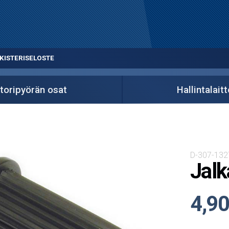
KISTERISELOSTE
toripyörän osat
Hallintalait
D-307-132
Jalk
4,90