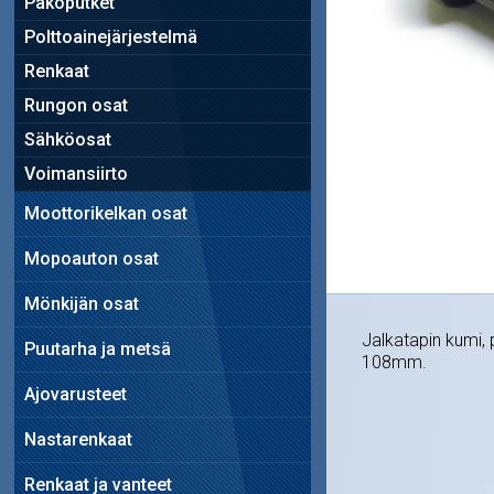
Pakoputket
Polttoainejärjestelmä
Renkaat
Rungon osat
Sähköosat
Voimansiirto
Moottorikelkan osat
Mopoauton osat
Mönkijän osat
Jalkatapin kumi, 
Puutarha ja metsä
108mm.
Ajovarusteet
Nastarenkaat
Renkaat ja vanteet