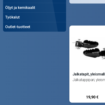
Öljyt ja kemikaalit
Työkalut
Outlet-tuotteet
Jalkatapit, yleismall
Jalkatappipari, yleisma
19,90 €