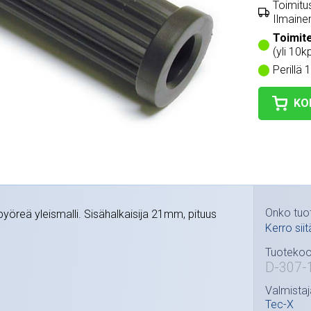
Toimitus
Ilmainen
Toimit
(yli 10kp
Perillä 
KO
Onko tuo
pyöreä yleismalli. Sisähalkaisija 21mm, pituus
Kerro siit
Tuotekoo
D-307-
Valmistaj
Tec-X