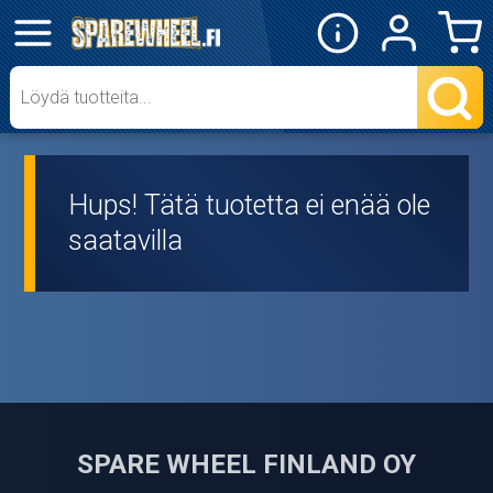
✕
Mopon osat
Skootterin osat
Hups! Tätä tuotetta ei enää ole
Crossipyörän osat
saatavilla
Moottoripyörän osat
Moottorikelkan osat
Mopoauton osat
Mönkijän osat
SPARE WHEEL FINLAND OY