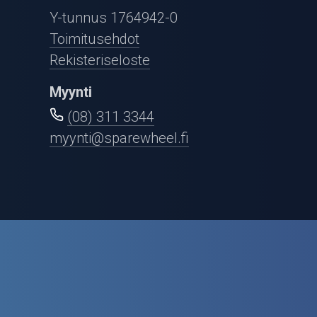
Puutarha ja metsä
Y-tunnus 1764942-0
Ajovarusteet
Toimitusehdot
Rekisteriseloste
Nastarenkaat
Myynti
Renkaat ja vanteet
(08) 311 3344
myynti@sparewheel.fi
Öljyt ja kemikaalit
Työkalut
Outlet-tuotteet