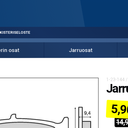
KISTERISELOSTE
rin osat
Jarruosat
1-23-144 
Jarr
5,9
14,