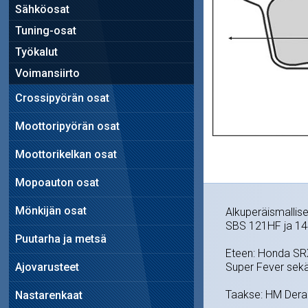
Sähköosat
Tuning-osat
Työkalut
Voimansiirto
Crossipyörän osat
Moottoripyörän osat
Moottorikelkan osat
Mopoauton osat
Mönkijän osat
Alkuperäismallise
SBS 121HF ja 14
Puutarha ja metsä
Eteen: Honda SR
Ajovarusteet
Super Fever sek
Taakse: HM Der
Nastarenkaat