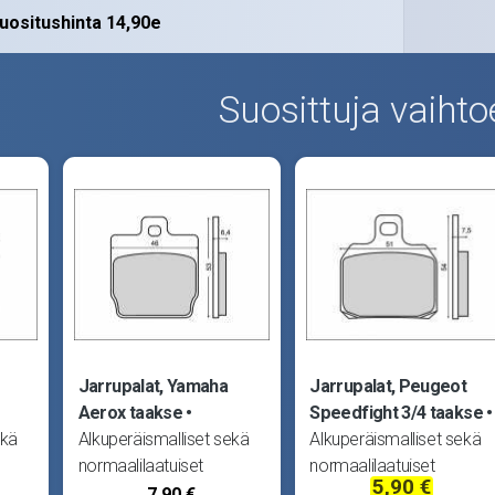
uositushinta 14,90e
Suosittuja vaihto
Jarrupalat, Yamaha
Jarrupalat, Peugeot
Aerox taakse
Speedfight 3/4 taakse
ekä
Alkuperäismalliset sekä
Alkuperäismalliset sekä
normaalilaatuiset
normaalilaatuiset
5,90 €
staa
tarvikejarrupalat. Vastaa
tarvikejarrupalat. Vastaa
7,90 €