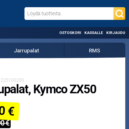
OSTOSKORI
KASSALLE
KIRJAUDU
Jarrupalat
RMS
/ 225100200
upalat, Kymco ZX50
0 €
90 €