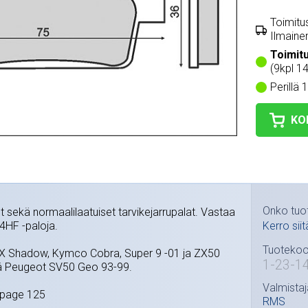
Toimitus
Ilmainen
Toimit
(9kpl 1
Perillä 
KO
Onko tuo
t sekä normaalilaatuiset tarvikejarrupalat. Vastaa
4HF -paloja.
Kerro siit
Tuotekoo
X Shadow, Kymco Cobra, Super 9 -01 ja ZX50
1-23-1
ä Peugeot SV50 Geo 93-99.
Valmistaj
apage 125
RMS