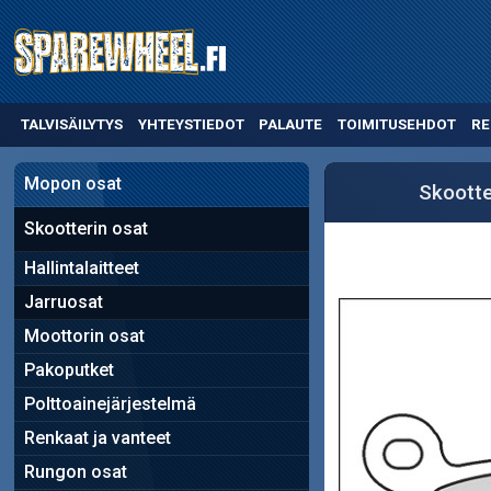
TALVISÄILYTYS
YHTEYSTIEDOT
PALAUTE
TOIMITUSEHDOT
RE
Mopon osat
Skootte
Skootterin osat
Hallintalaitteet
Jarruosat
Moottorin osat
Pakoputket
Polttoainejärjestelmä
Renkaat ja vanteet
Rungon osat