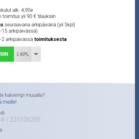
kulut alk. 4,90e
 toimitus yli 90 € tilauksiin
us
seuraavana arkipäivänä (yli 5kpl)
4-15 arkipäivässä)
1-2 arkipäivässä
toimituksesta
RIIN
te halvempi muualla?
ä meille!
di
44 / 225100200
a