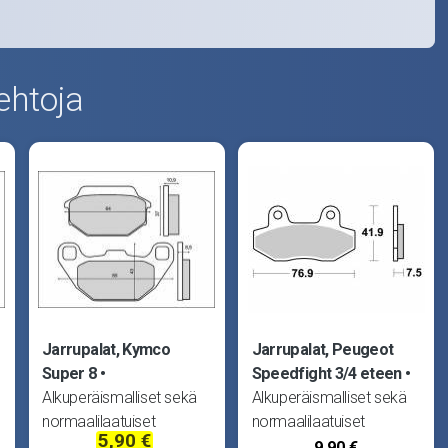
ehtoja
Jarrupalat, Kymco
Jarrupalat, Peugeot
Super 8
Speedfight 3/4 eteen
Alkuperäismalliset sekä
Alkuperäismalliset sekä
normaalilaatuiset
normaalilaatuiset
5,90 €
tarvikejarrupalat. Vastaa
tarvikejarrupalat. Vastaa
9,90 €