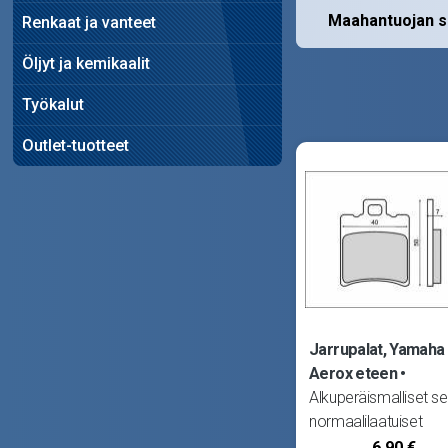
Maahantuojan s
Renkaat ja vanteet
Öljyt ja kemikaalit
Työkalut
Outlet-tuotteet
Jarrupalat, Yamaha
Aerox eteen
Alkuperäismalliset s
normaalilaatuiset
tarvikejarrupalat. Va
6,90 €