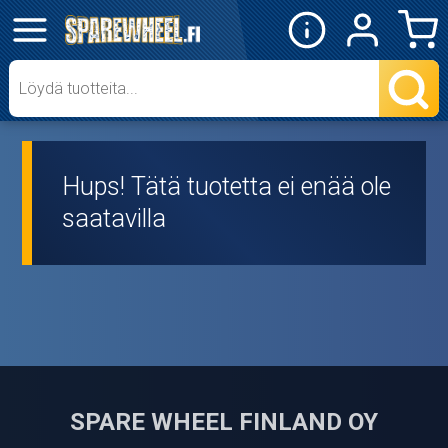
✕
Mopon osat
Skootterin osat
Hups! Tätä tuotetta ei enää ole
Crossipyörän osat
saatavilla
Moottoripyörän osat
Moottorikelkan osat
Mopoauton osat
Mönkijän osat
SPARE WHEEL FINLAND OY