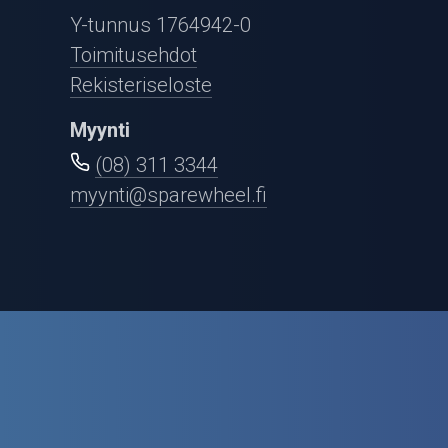
Puutarha ja metsä
Y-tunnus 1764942-0
Ajovarusteet
Toimitusehdot
Rekisteriseloste
Nastarenkaat
Myynti
Renkaat ja vanteet
(08) 311 3344
myynti@sparewheel.fi
Öljyt ja kemikaalit
Työkalut
Outlet-tuotteet