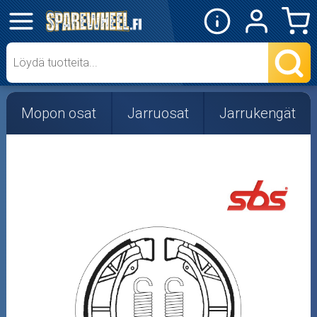
✕
Mopon osat
Skootterin osat
Mopon osat
Jarruosat
Jarrukengät
Crossipyörän osat
Moottoripyörän osat
Moottorikelkan osat
Mopoauton osat
Mönkijän osat