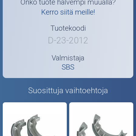
Onko tuote halvempi muualla?
Kerro siitä meille!
Tuotekoodi
D-23-2012
Valmistaja
SBS
Suosittuja vaihtoehtoja