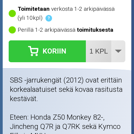
Toimitetaan
verkosta 1-2 arkipäivässä
(yli 10kpl)
?
Perillä 1-2 arkipäivässä
toimituksesta
KORIIN
SBS -jarrukengät (2012) ovat erittäin
korkealaatuiset sekä kovaa rasitusta
kestävät.
Eteen: Honda Z50 Monkey 82-,
Jincheng Q7R ja Q7RK sekä Kymco