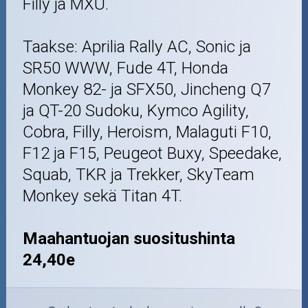
Filly ja MXU.
Taakse: Aprilia Rally AC, Sonic ja
SR50 WWW, Fude 4T, Honda
Monkey 82- ja SFX50, Jincheng Q7
ja QT-20 Sudoku, Kymco Agility,
Cobra, Filly, Heroism, Malaguti F10,
F12 ja F15, Peugeot Buxy, Speedake,
Squab, TKR ja Trekker, SkyTeam
Monkey sekä Titan 4T.
Maahantuojan suositushinta
24,40e