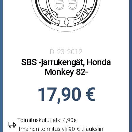
Puutarha ja metsä
Ajovarusteet
Nastarenkaat
Renkaat ja vanteet
D-23-2012
SBS -jarrukengät, Honda
Öljyt ja kemikaalit
Monkey 82-
Työkalut
17,90 €
Outlet-tuotteet
Toimituskulut alk. 4,90e
Ilmainen toimitus yli 90 € tilauksiin