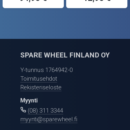
SPARE WHEEL FINLAND OY
Y-tunnus 1764942-0
Toimitusehdot
Rekisteriseloste
Myynti
(08) 311 3344
myynti@sparewheel.fi