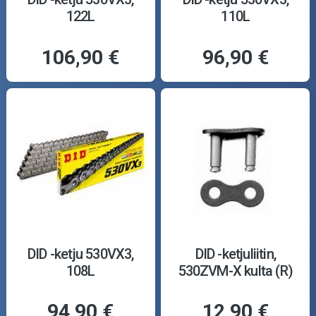
122L
110L
106,90 €
96,90 €
DID -ketju 530VX3,
DID -ketjuliitin,
108L
530ZVM-X kulta (R)
94,90 €
12,90 €