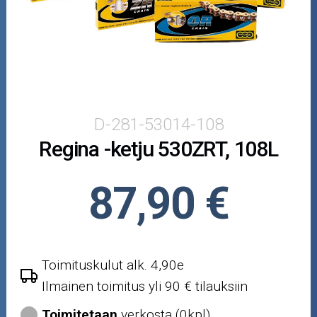
Puutarha ja metsä
Ajovarusteet
Nastarenkaat
Renkaat ja vanteet
D-281-53014-108
Regina -ketju 530ZRT, 108L
Öljyt ja kemikaalit
Työkalut
87,90 €
Outlet-tuotteet
Toimituskulut alk. 4,90e
Ilmainen toimitus yli 90 € tilauksiin
Toimitetaan
verkosta (0kpl)