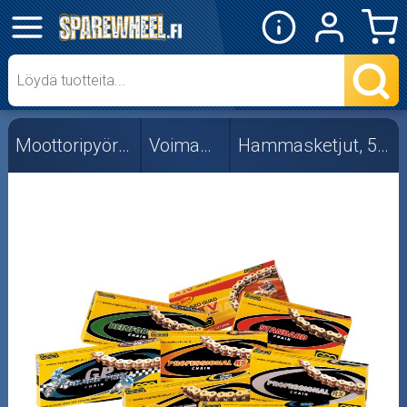
✕
Mopon osat
Skootterin osat
Moottoripyörän osat
Voimansiirto
Hammasketjut, 530 ja 532
Crossipyörän osat
Moottoripyörän osat
Moottorikelkan osat
Mopoauton osat
Mönkijän osat