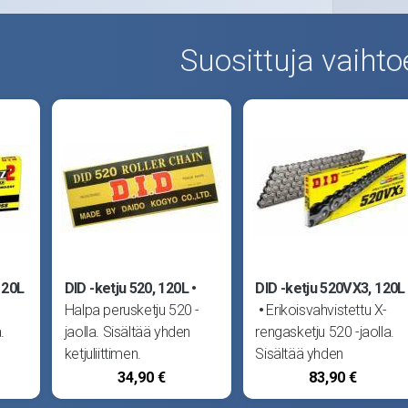
Suosittuja vaihto
120L
DID -ketju 520, 120L
DID -ketju 520VX3, 120L
Halpa perusketju 520 -
Erikoisvahvistettu X-
.
jaolla. Sisältää yhden
rengasketju 520 -jaolla.
ketjuliittimen.
Sisältää yhden
Japanilainen DID
ketjuliittimen.
34,90 €
83,90 €
tunnetaan tuotteidensa
Japanilainen DID