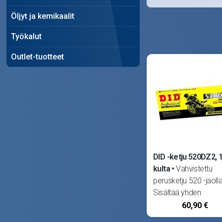
Öljyt ja kemikaalit
Työkalut
Outlet-tuotteet
DID -ketju 520DZ2, 
kulta
Vahvistettu
perusketju 520 -jaolla
Sisältää yhden
ketjuliittimen.
60,90 €
Japanilainen DID