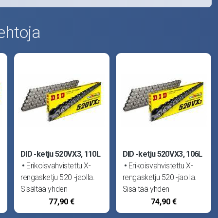
ehtoja
DID -ketju 520VX3, 110L
DID -ketju 520VX3, 106L
Erikoisvahvistettu X-
Erikoisvahvistettu X-
rengasketju 520 -jaolla.
rengasketju 520 -jaolla.
Sisältää yhden
Sisältää yhden
ketjuliittimen.
ketjuliittimen.
77,90 €
74,90 €
Japanilainen DID
Japanilainen DID