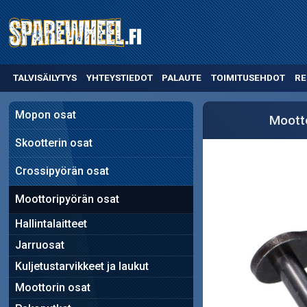
TALVISÄILYTYS
YHTEYSTIEDOT
PALAUTE
TOIMITUSEHDOT
RE
Mopon osat
Moott
Skootterin osat
Crossipyörän osat
Moottoripyörän osat
Hallintalaitteet
Jarruosat
Kuljetustarvikkeet ja laukut
Moottorin osat