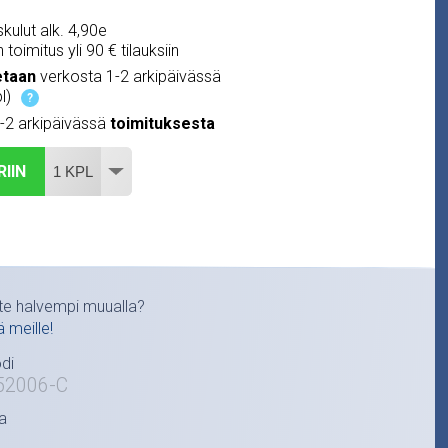
kulut alk. 4,90e
 toimitus yli 90 € tilauksiin
etaan
verkosta 1-2 arkipäivässä
l)
?
1-2 arkipäivässä
toimituksesta
RIIN
te halvempi muualla?
ä meille!
di
52006-C
a