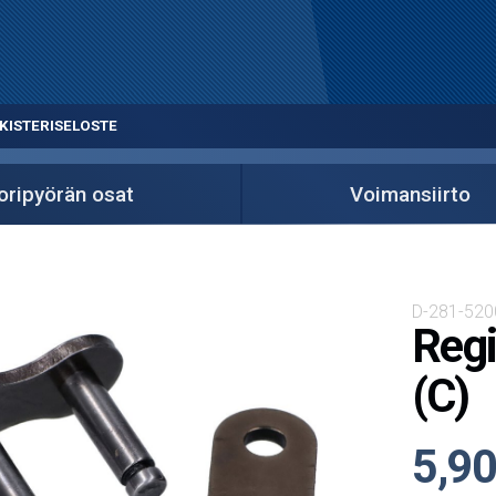
KISTERISELOSTE
oripyörän osat
Voimansiirto
D-281-520
Regi
(C)
5,90