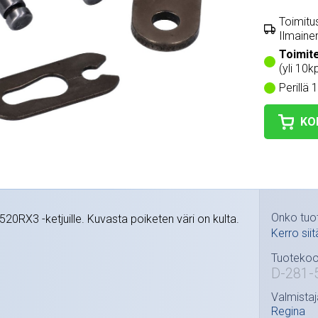
Toimitus
Ilmainen
Toimit
(yli 10kp
Perillä 
KO
Onko tuo
 520RX3 -ketjuille. Kuvasta poiketen väri on kulta.
Kerro siit
Tuotekoo
D-281-
Valmistaj
Regina