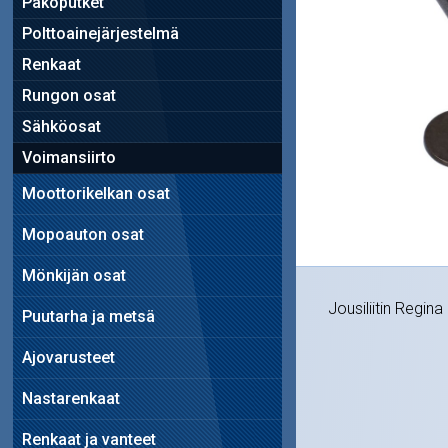
Pakoputket
Polttoainejärjestelmä
Renkaat
Rungon osat
Sähköosat
Voimansiirto
Moottorikelkan osat
Mopoauton osat
Mönkijän osat
Jousiliitin Regina
Puutarha ja metsä
Ajovarusteet
Nastarenkaat
Renkaat ja vanteet