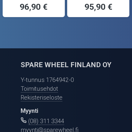
96,90 €
95,90 €
SPARE WHEEL FINLAND OY
Y-tunnus 1764942-0
Toimitusehdot
Rekisteriseloste
Myynti
(08) 311 3344
myynti@sparewheel.fi