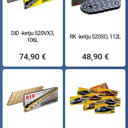
DID -ketju 520VX3,
RK -ketju 520SO, 112L
106L
74,90 €
48,90 €