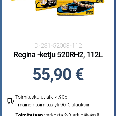
Puutarha ja metsä
Ajovarusteet
Nastarenkaat
Renkaat ja vanteet
D-281-52003-112
Regina -ketju 520RH2, 112L
Öljyt ja kemikaalit
Työkalut
55,90 €
Outlet-tuotteet
Toimituskulut alk. 4,90e
Ilmainen toimitus yli 90 € tilauksiin
Toimitetaan
verkosta 2-3 arkipäivässä