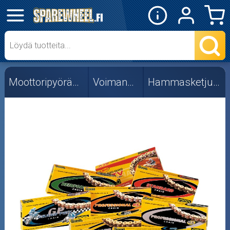
✕
Mopon osat
Skootterin osat
Moottoripyörän osat
Voimansiirto
Hammasketjut, 520
Crossipyörän osat
Moottoripyörän osat
Moottorikelkan osat
Mopoauton osat
Mönkijän osat