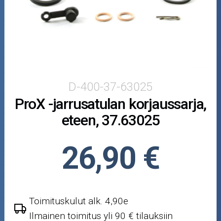
Puutarha ja metsä
Ajovarusteet
Nastarenkaat
Renkaat ja vanteet
D-400-37-63025
ProX -jarrusatulan korjaussarja,
Öljyt ja kemikaalit
eteen, 37.63025
Työkalut
26,90 €
Outlet-tuotteet
Toimituskulut alk. 4,90e
Ilmainen toimitus yli 90 € tilauksiin