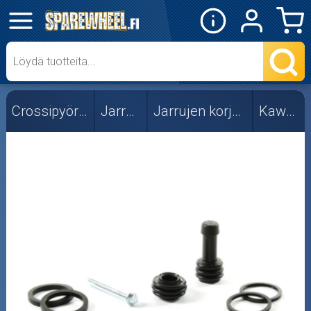
✕
Mopon osat
Skootterin osat
Crossipyörän osat
Jarruosat
Jarrujen korjaussarjat
Kawasaki
Crossipyörän osat
Moottoripyörän osat
Moottorikelkan osat
Mopoauton osat
Mönkijän osat