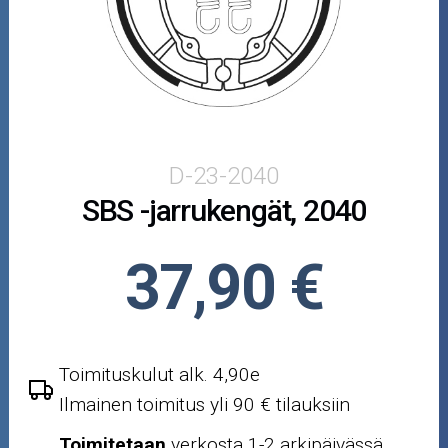
Puutarha ja metsä
Ajovarusteet
Nastarenkaat
Renkaat ja vanteet
D-23-2040
SBS -jarrukengät, 2040
Öljyt ja kemikaalit
Työkalut
37,90 €
Outlet-tuotteet
Toimituskulut alk. 4,90e
Ilmainen toimitus yli 90 € tilauksiin
Toimitetaan
verkosta 1-2 arkipäivässä