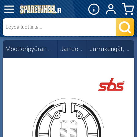
✕
Mopon osat
Skootterin osat
Moottoripyörän osat
Jarruosat
Jarrukengät, SBS
Crossipyörän osat
Moottoripyörän osat
Moottorikelkan osat
Mopoauton osat
Mönkijän osat