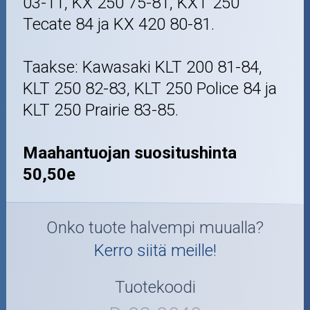
03-11, KX 250 75-81, KXT 250
Tecate 84 ja KX 420 80-81.
Taakse: Kawasaki KLT 200 81-84,
KLT 250 82-83, KLT 250 Police 84 ja
KLT 250 Prairie 83-85.
Maahantuojan suositushinta
50,50e
Onko tuote halvempi muualla?
Kerro siitä meille!
Tuotekoodi