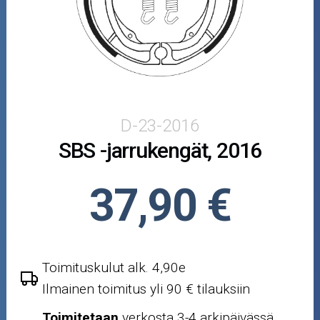
Puutarha ja metsä
Ajovarusteet
Nastarenkaat
Renkaat ja vanteet
D-23-2016
SBS -jarrukengät, 2016
Öljyt ja kemikaalit
Työkalut
37,90 €
Outlet-tuotteet
Toimituskulut alk. 4,90e
Ilmainen toimitus yli 90 € tilauksiin
Toimitetaan
verkosta 3-4 arkipäivässä