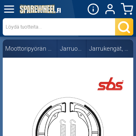
✕
Mopon osat
Skootterin osat
Moottoripyörän osat
Jarruosat
Jarrukengät, SBS
Crossipyörän osat
Moottoripyörän osat
Moottorikelkan osat
Mopoauton osat
Mönkijän osat