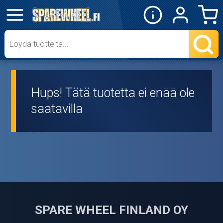
✕
Mopon osat
Skootterin osat
Hups! Tätä tuotetta ei enää ole
Crossipyörän osat
saatavilla
Moottoripyörän osat
Moottorikelkan osat
Mopoauton osat
Mönkijän osat
SPARE WHEEL FINLAND OY