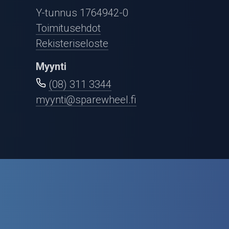
Puutarha ja metsä
Y-tunnus 1764942-0
Ajovarusteet
Toimitusehdot
Rekisteriseloste
Nastarenkaat
Myynti
Renkaat ja vanteet
(08) 311 3344
myynti@sparewheel.fi
Öljyt ja kemikaalit
Työkalut
Outlet-tuotteet