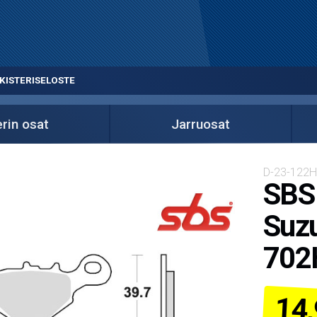
KISTERISELOSTE
rin osat
Jarruosat
D-23-122
SBS 
Suzu
702
14,