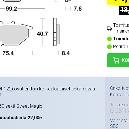
18
Toimitus
Ilmainen
Toimit
Perillä 
KO
Onko tuo
HF122) ovat erittäin korkealaatuiset sekä kovaa
t.
Kerro siit
Tuotekoo
50 sekä Street Magic.
D-23-1
uositushinta 22,00e
Valmistaj
SBS