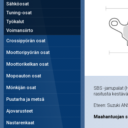
Sähköosat
Tuning-osat
Työkalut
Voimansiirto
Crossipyörän osat
Moottoripyörän osat
Moottorikelkan osat
Mopoauton osat
Mönkijän osat
SBS -jarrupalat (
rasitusta kestävä
Puutarha ja metsä
Eteen: Suzuki AN
Ajovarusteet
Maahantuojan s
Nastarenkaat