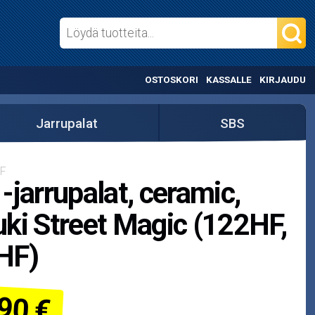
OSTOSKORI
KASSALLE
KIRJAUDU
Jarrupalat
SBS
HF
-jarrupalat, ceramic,
ki Street Magic (122HF,
HF)
90 €