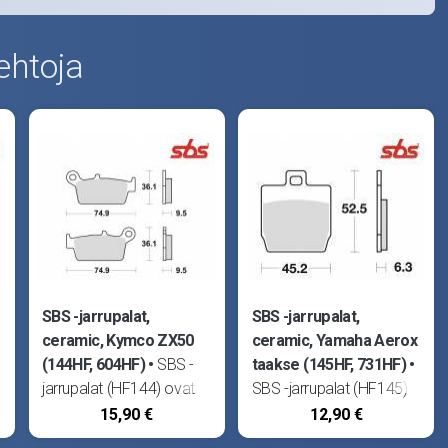
ehtoja
SBS -jarrupalat,
SBS -jarrupalat,
ceramic, Kymco ZX50
ceramic, Yamaha Aerox
(144HF, 604HF)
SBS -
taakse (145HF, 731HF)
jarrupalat (HF144) ovat
SBS -jarrupalat (HF145)
erittäin korkealaatuiset
ovat erittäin
15,90 €
12,90 €
sekä kovaa rasitusta
korkealaatuiset sekä