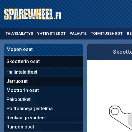
TALVISÄILYTYS
YHTEYSTIEDOT
PALAUTE
TOIMITUSEHDOT
RE
Mopon osat
Skootte
Skootterin osat
Hallintalaitteet
Jarruosat
Moottorin osat
Pakoputket
Polttoainejärjestelmä
Renkaat ja vanteet
Rungon osat