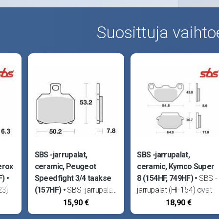
Suosittuja vaihto
SBS -jarrupalat,
SBS -jarrupalat,
erox
ceramic, Peugeot
ceramic, Kymco Super
F)
Speedfight 3/4 taakse
8 (154HF, 749HF)
SBS -
23)
(157HF)
SBS -jarrupalat
jarrupalat (HF154) ovat
(HF157) ovat erittäin
erittäin korkealaatuiset
15,90 €
18,90 €
korkealaatuiset sekä
sekä kovaa rasitusta