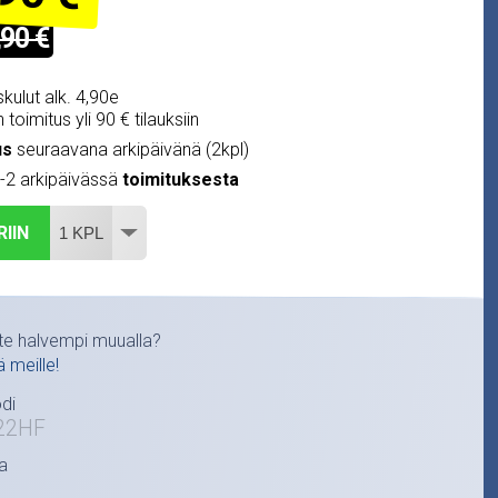
,90 €
kulut alk. 4,90e
 toimitus yli 90 € tilauksiin
us
seuraavana arkipäivänä (2kpl)
1-2 arkipäivässä
toimituksesta
RIIN
te halvempi muualla?
ä meille!
di
22HF
a