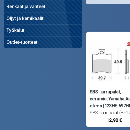
Renkaat ja vanteet
Öljyt ja kemikaalit
Työkalut
Outlet-tuotteet
SBS -jarrupalat,
ceramic, Yamaha A
eteen (123HF, 697H
SBS -jarrupalat (HF1
ovat erittäin
12,90 €
korkealaatuiset sekä