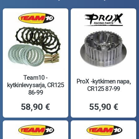
Team10 -
ProX -kytkimen napa,
kytkinlevysarja, CR125
CR125 87-99
86-99
58,90 €
55,90 €