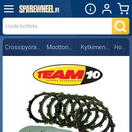
✕
Mopon osat
Skootterin osat
Crossipyörän osat
Moottorin osat
Kytkimen osat
Honda
Crossipyörän osat
Moottoripyörän osat
Moottorikelkan osat
Mopoauton osat
Mönkijän osat