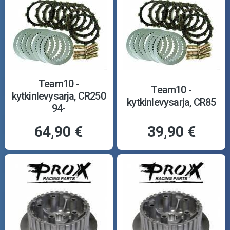
Team10 -
Team10 -
kytkinlevysarja, CR250
kytkinlevysarja, CR85
94-
64,90 €
39,90 €