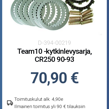
Puutarha ja metsä
Ajovarusteet
Nastarenkaat
Renkaat ja vanteet
D-394-00219
Team10 -kytkinlevysarja,
Öljyt ja kemikaalit
CR250 90-93
Työkalut
70,90 €
Outlet-tuotteet
Toimituskulut alk. 4,90e
Ilmainen toimitus yli 90 € tilauksiin