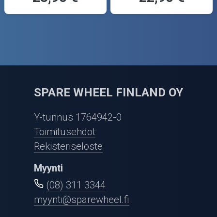
SPARE WHEEL FINLAND OY
Y-tunnus 1764942-0
Toimitusehdot
Rekisteriseloste
Myynti
(08) 311 3344
myynti@sparewheel.fi