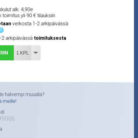
kulut alk. 4,90e
 toimitus yli 90 € tilauksiin
etaan
verkosta 1-2 arkipäivässä
?
1-2 arkipäivässä
toimituksesta
RIIN
te halvempi muualla?
ä meille!
di
99006
a