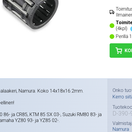
Toimitus
Ilmainen
Toimit
(4kpl)
Perillä 
KO
Onko tuo
lalaakeri, Namura. Koko 14x18x16.2mm.
Kerro siit
ellinen!
Tuotekoo
D-390-
 86- ja CR85, KTM 85 SX 03-, Suzuki RM80 83- ja
amaha YZ80 93- ja YZ85 02-.
Valmistaj
Namura