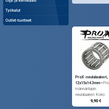
Öljyt ja kemikaalit
Työkalut
Outlet-tuotteet
ProX -neulalaakeri,
12x15x14.3mm
Pro
männäntapin
neulalaakeri. Koko
12x15x14.3mm. Voi
9,90 €
käyttää myös