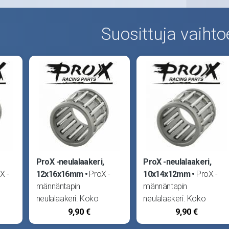
Suosittuja vaihto
ProX -neulalaakeri,
ProX -neulalaakeri,
X -
12x16x16mm
ProX -
10x14x12mm
ProX -
männäntapin
männäntapin
neulalaakeri. Koko
neulalaakeri. Koko
daan
12x16x16mm. Voidaan
10x14x12mm. Voidaan
9,90 €
9,90 €
käyttää myös
käyttää myös