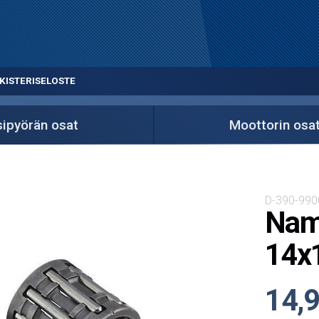
KISTERISELOSTE
ipyörän osat
Moottorin osa
D-390-990
Namu
14x
14,9