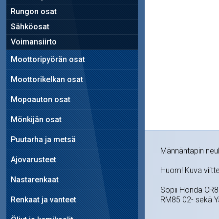
Rungon osat
Sähköosat
Voimansiirto
Moottoripyörän osat
Moottorikelkan osat
Mopoauton osat
Mönkijän osat
Puutarha ja metsä
Männäntapin neu
Ajovarusteet
Huom! Kuva viitte
Nastarenkaat
Sopii Honda CR80
Renkaat ja vanteet
RM85 02- sekä Y