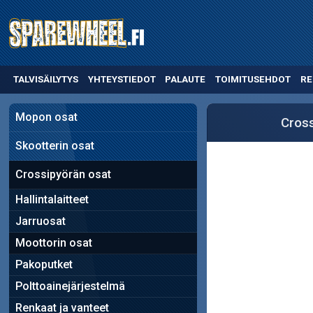
TALVISÄILYTYS
YHTEYSTIEDOT
PALAUTE
TOIMITUSEHDOT
RE
Mopon osat
Cross
Skootterin osat
Crossipyörän osat
Hallintalaitteet
Jarruosat
Moottorin osat
Pakoputket
Polttoainejärjestelmä
Renkaat ja vanteet