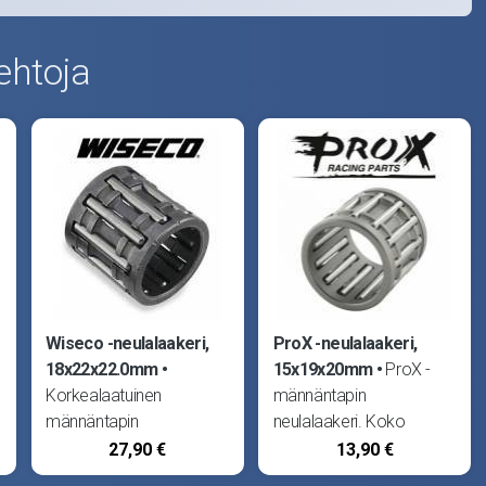
ehtoja
Wiseco -neulalaakeri,
ProX -neulalaakeri,
18x22x22.0mm
15x19x20mm
ProX -
Korkealaatuinen
männäntapin
männäntapin
neulalaakeri. Koko
neulalaakeri, Wiseco.
15x19x20mm. ProX
27,90 €
13,90 €
Koko 18x22x22.0mm.
21.3206 Sopii Aprilia