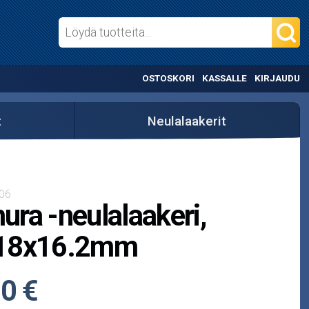
OSTOSKORI
KASSALLE
KIRJAUDU
t
Neulalaakerit
06
ra -neulalaakeri,
18x16.2mm
0 €