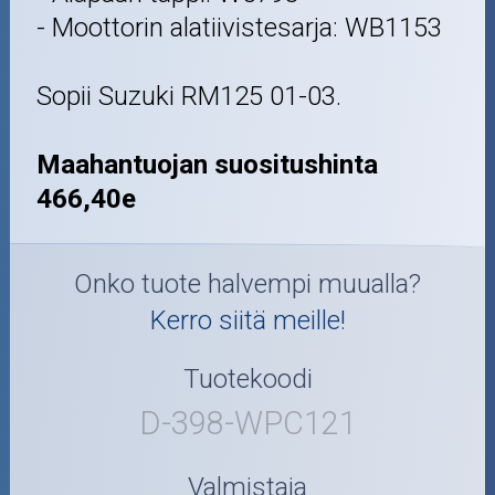
- Moottorin alatiivistesarja: WB1153
Sopii Suzuki RM125 01-03.
Maahantuojan suositushinta
466,40e
Onko tuote halvempi muualla?
Kerro siitä meille!
Tuotekoodi
D-398-WPC121
Valmistaja