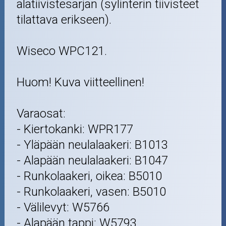
alatiivistesarjan (sylinterin tiivisteet
tilattava erikseen).
Wiseco WPC121.
Huom! Kuva viitteellinen!
Varaosat:
- Kiertokanki: WPR177
- Yläpään neulalaakeri: B1013
- Alapään neulalaakeri: B1047
- Runkolaakeri, oikea: B5010
- Runkolaakeri, vasen: B5010
- Välilevyt: W5766
- Alapään tappi: W5793