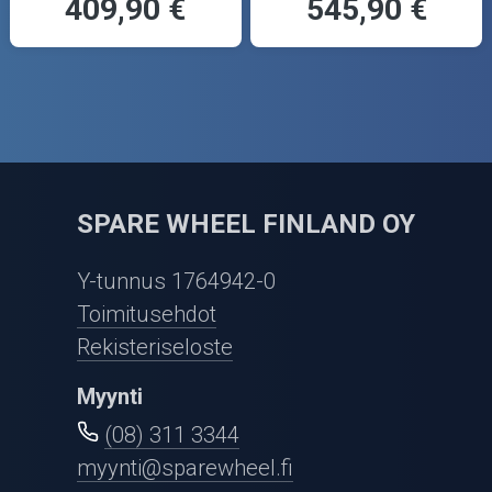
409,90 €
545,90 €
SPARE WHEEL FINLAND OY
Y-tunnus 1764942-0
Toimitusehdot
Rekisteriseloste
Myynti
(08) 311 3344
myynti@sparewheel.fi