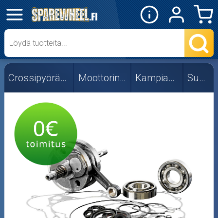
✕
Mopon osat
Skootterin osat
Crossipyörän osat
Moottorin osat
Kampiakselit
Suzuki
Crossipyörän osat
Moottoripyörän osat
Moottorikelkan osat
Mopoauton osat
Mönkijän osat