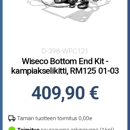
Puutarha ja metsä
Ajovarusteet
Nastarenkaat
Renkaat ja vanteet
D-398-WPC121
Wiseco Bottom End Kit -
Öljyt ja kemikaalit
kampiakselikitti, RM125 01-03
Työkalut
409,90 €
Outlet-tuotteet
Tämän tuotteen toimitus 0,00e
Toimitus
seuraavana arkipäivänä (1kpl)