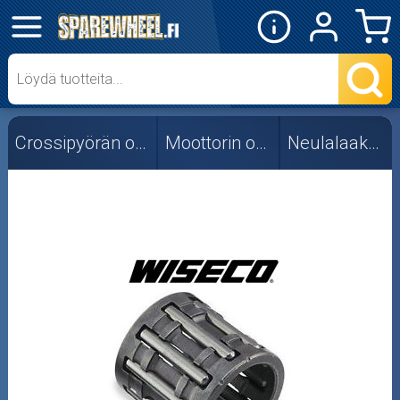
✕
Mopon osat
Skootterin osat
Crossipyörän osat
Moottorin osat
Neulalaakerit
Crossipyörän osat
Moottoripyörän osat
Moottorikelkan osat
Mopoauton osat
Mönkijän osat