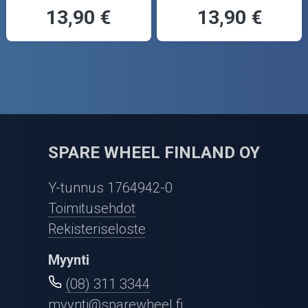
13,90 €
13,90 €
SPARE WHEEL FINLAND OY
Y-tunnus 1764942-0
Toimitusehdot
Rekisteriseloste
Myynti
(08) 311 3344
myynti@sparewheel.fi