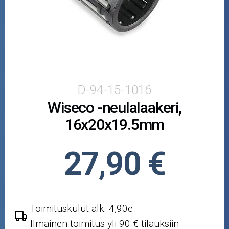
Puutarha ja metsä
Ajovarusteet
Nastarenkaat
Renkaat ja vanteet
D-94-15-1016
Wiseco -neulalaakeri,
Öljyt ja kemikaalit
16x20x19.5mm
Työkalut
27,90 €
Outlet-tuotteet
Toimituskulut alk. 4,90e
Ilmainen toimitus yli 90 € tilauksiin