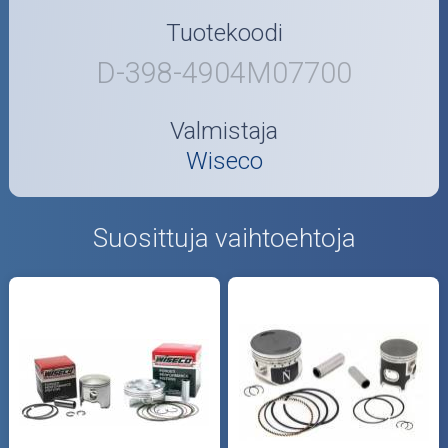
Tuotekoodi
D-398-4904M07700
Valmistaja
Wiseco
Suosittuja vaihtoehtoja