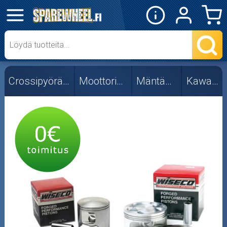
✕
Mopon osat
Skootterin osat
Crossipyörän osat
Moottorin osat
Mäntäsarjat
Kawasaki
Crossipyörän osat
Moottoripyörän osat
Moottorikelkan osat
Mopoauton osat
Mönkijän osat