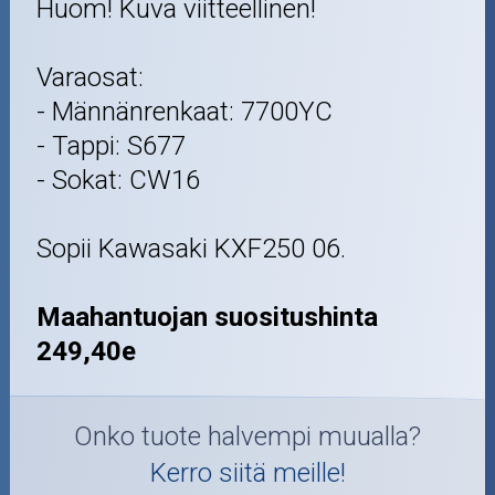
Huom! Kuva viitteellinen!
Varaosat:
- Männänrenkaat: 7700YC
- Tappi: S677
- Sokat: CW16
Sopii Kawasaki KXF250 06.
Maahantuojan suositushinta
249,40e
Onko tuote halvempi muualla?
Kerro siitä meille!