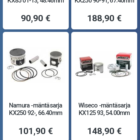
KX85 01-13, 48.46mm
KX250 90-91, 67.40mm
90,90 €
188,90 €
Namura -mäntäsarja
Wiseco -mäntäsarja
KX250 92-, 66.40mm
KX125 93, 54.00mm
101,90 €
148,90 €