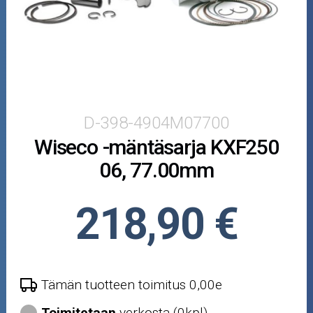
Puutarha ja metsä
Ajovarusteet
Nastarenkaat
Renkaat ja vanteet
D-398-4904M07700
Wiseco -mäntäsarja KXF250
Öljyt ja kemikaalit
06, 77.00mm
Työkalut
218,90 €
Outlet-tuotteet
Tämän tuotteen toimitus 0,00e
Toimitetaan
verkosta (0kpl)