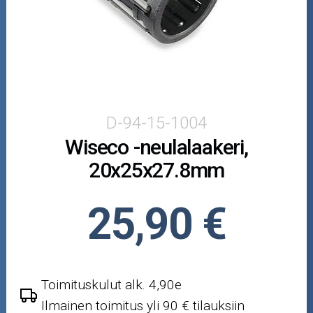
Puutarha ja metsä
Ajovarusteet
Nastarenkaat
Renkaat ja vanteet
D-94-15-1004
Wiseco -neulalaakeri,
Öljyt ja kemikaalit
20x25x27.8mm
Työkalut
25,90 €
Outlet-tuotteet
Toimituskulut alk. 4,90e
Ilmainen toimitus yli 90 € tilauksiin