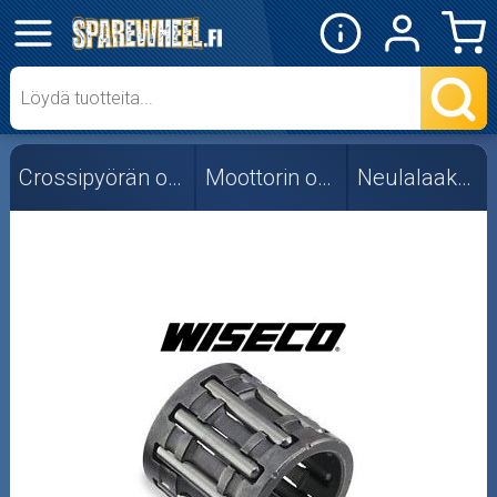
✕
Mopon osat
Skootterin osat
Crossipyörän osat
Moottorin osat
Neulalaakerit
Crossipyörän osat
Moottoripyörän osat
Moottorikelkan osat
Mopoauton osat
Mönkijän osat