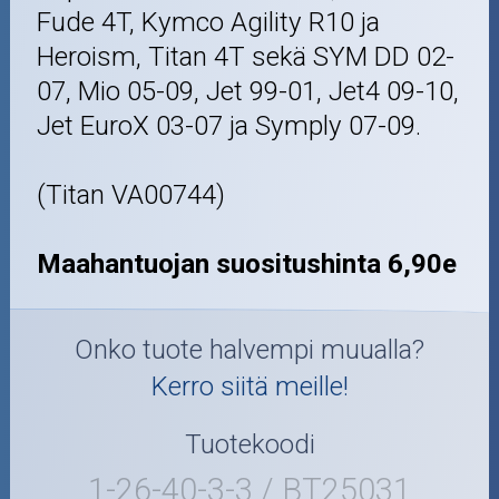
Fude 4T, Kymco Agility R10 ja
Heroism, Titan 4T sekä SYM DD 02-
07, Mio 05-09, Jet 99-01, Jet4 09-10,
Jet EuroX 03-07 ja Symply 07-09.
(Titan VA00744)
Maahantuojan suositushinta 6,90e
Onko tuote halvempi muualla?
Kerro siitä meille!
Tuotekoodi
1-26-40-3-3 / BT25031