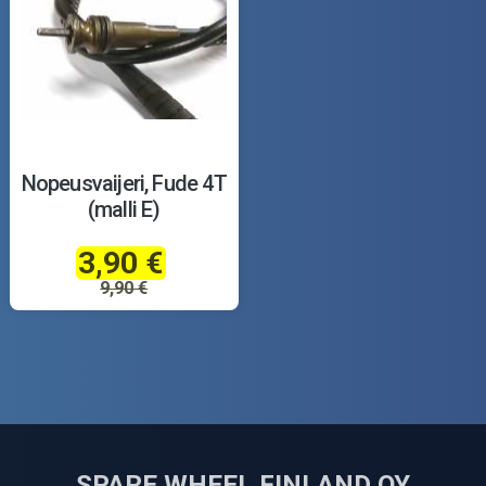
Nopeusvaijeri, Fude 4T
(malli E)
3,90 €
9,90 €
SPARE WHEEL FINLAND OY