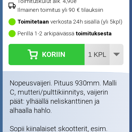
Toimituskulut alk. 4,90e
Ilmainen toimitus yli 90 € tilauksiin
Toimitetaan
verkosta 24h sisällä (yli 5kpl)
Perillä 1-2 arkipäivässä
toimituksesta
KORIIN
Nopeusvaijeri. Pituus 930mm. Malli
C, mutteri/pulttikiinnitys, vaijerin
päät: ylhäällä neliskanttinen ja
alhaalla hahlo.
Sopii kiinalaiset skootterit, esim.