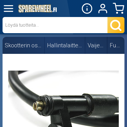
✕
Mopon osat
Skootterin osat
Skootterin osat
Hallintalaitteet
Vaijerit
Fude
Crossipyörän osat
Moottoripyörän osat
Moottorikelkan osat
Mopoauton osat
Mönkijän osat