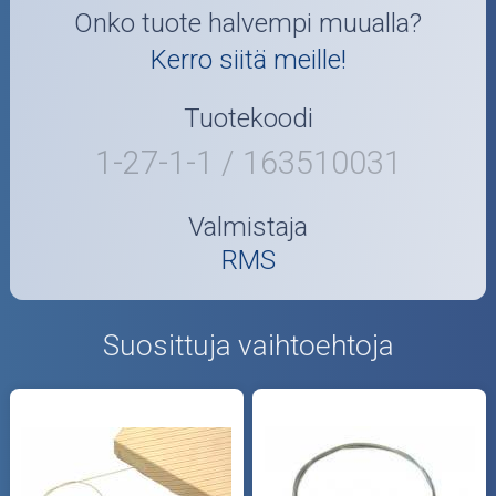
Onko tuote halvempi muualla?
Kerro siitä meille!
Tuotekoodi
1-27-1-1 / 163510031
Valmistaja
RMS
Suosittuja vaihtoehtoja