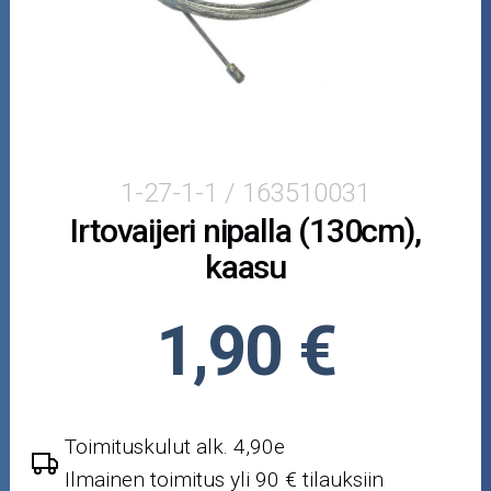
Skootterin osat
Crossipyörän osat
Moottoripyörän osat
Moottorikelkan osat
1-27-1-1 / 163510031
Irtovaijeri nipalla (130cm),
Mopoauton osat
kaasu
Mönkijän osat
1,90 €
Puutarha ja metsä
Ajovarusteet
Toimituskulut alk. 4,90e
Nastarenkaat
Ilmainen toimitus yli 90 € tilauksiin