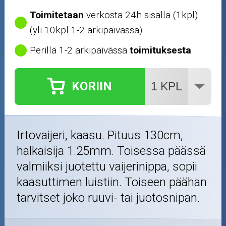
Renkaat ja vanteet
Toimitetaan
verkosta 24h sisällä (1kpl)
(yli 10kpl 1-2 arkipäivässä)
Öljyt ja kemikaalit
Perillä 1-2 arkipäivässä
toimituksesta
Työkalut
KORIIN
Outlet-tuotteet
Irtovaijeri, kaasu. Pituus 130cm,
halkaisija 1.25mm. Toisessa päässä
valmiiksi juotettu vaijerinippa, sopii
kaasuttimen luistiin. Toiseen päähän
tarvitset joko ruuvi- tai juotosnipan.