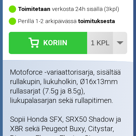
Työkalut
Toimitetaan
verkosta 24h sisällä (3kpl)
Perillä 1-2 arkipäivässä
toimituksesta
Outlet-tuotteet
KORIIN
Motoforce -variaattorisarja, sisältää
rullakupin, liukuholkin, Ø16x13mm
rullasarjat (7.5g ja 8.5g),
liukupalasarjan sekä rullapitimen.
Sopii Honda SFX, SRX50 Shadow ja
X8R sekä Peugeot Buxy, Citystar,