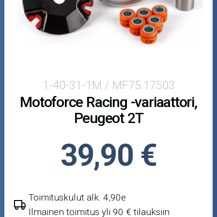
Moottoripyörän osat
Moottorikelkan osat
Mopoauton osat
Mönkijän osat
1-40-31-1M / MF75.17503
Motoforce Racing -variaattori,
Puutarha ja metsä
Peugeot 2T
Ajovarusteet
39,90 €
Nastarenkaat
Renkaat ja vanteet
Toimituskulut alk. 4,90e
Öljyt ja kemikaalit
Ilmainen toimitus yli 90 € tilauksiin