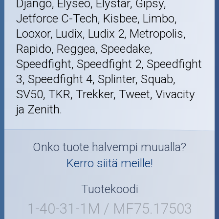
Django, Elyseo, Elystar, Gipsy,
Jetforce C-Tech, Kisbee, Limbo,
Looxor, Ludix, Ludix 2, Metropolis,
Rapido, Reggea, Speedake,
Speedfight, Speedfight 2, Speedfight
3, Speedfight 4, Splinter, Squab,
SV50, TKR, Trekker, Tweet, Vivacity
ja Zenith.
Onko tuote halvempi muualla?
Kerro siitä meille!
Tuotekoodi
1-40-31-1M / MF75.17503