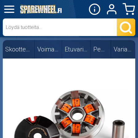
✕
Mopon osat
Skootterin osat
Skootterin osat
Voimansiirto
Etuvariaattori
Peugeot
Variaattorit
Ohjainpalat
Rullasarjat
Variaattorit
Vetolaipat
Crossipyörän osat