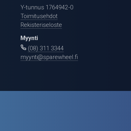
Puutarha ja metsä
Y-tunnus 1764942-0
Ajovarusteet
Toimitusehdot
Rekisteriseloste
Nastarenkaat
Myynti
Renkaat ja vanteet
(08) 311 3344
myynti@sparewheel.fi
Öljyt ja kemikaalit
Työkalut
Outlet-tuotteet