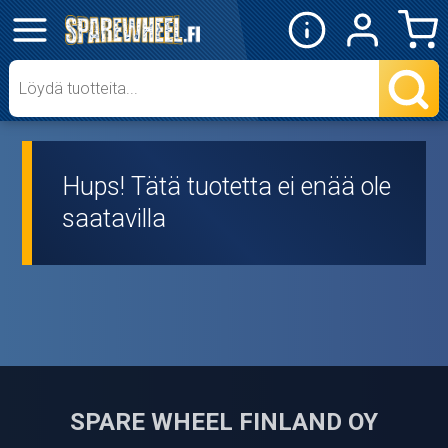
✕
Mopon osat
Skootterin osat
Hups! Tätä tuotetta ei enää ole
Crossipyörän osat
saatavilla
Moottoripyörän osat
Moottorikelkan osat
Mopoauton osat
Mönkijän osat
SPARE WHEEL FINLAND OY