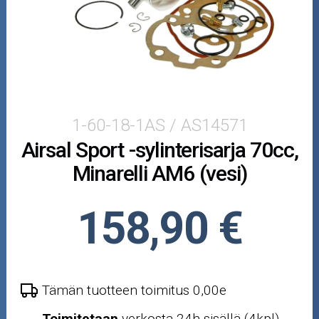
Mopoauton osat
Mönkijän osat
Puutarha ja metsä
Ajovarusteet
1-60-18-1AS / AS14571
Airsal Sport -sylinterisarja 70cc,
Nastarenkaat
Minarelli AM6 (vesi)
Renkaat ja vanteet
158,90 €
Öljyt ja kemikaalit
Työkalut
Tämän tuotteen toimitus 0,00e
Outlet-tuotteet
Toimitetaan
verkosta 24h sisällä (4kpl)