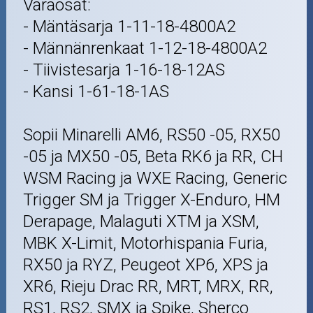
Varaosat:
- Mäntäsarja 1-11-18-4800A2
- Männänrenkaat 1-12-18-4800A2
- Tiivistesarja 1-16-18-12AS
- Kansi 1-61-18-1AS
Sopii Minarelli AM6, RS50 -05, RX50
-05 ja MX50 -05, Beta RK6 ja RR, CH
WSM Racing ja WXE Racing, Generic
Trigger SM ja Trigger X-Enduro, HM
Derapage, Malaguti XTM ja XSM,
MBK X-Limit, Motorhispania Furia,
RX50 ja RYZ, Peugeot XP6, XPS ja
XR6, Rieju Drac RR, MRT, MRX, RR,
RS1, RS2, SMX ja Spike, Sherco