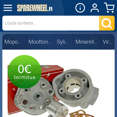
✕
Mopon osat
50cc
Mopon osat
Moottorin osat
Sylinterit
Minarelli AM6
Viritys
Viritys
Skootterin osat
Crossipyörän osat
Moottoripyörän osat
Moottorikelkan osat