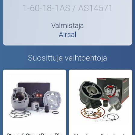
1-60-18-1AS / AS14571
Valmistaja
Airsal
Suosittuja vaihtoehtoja