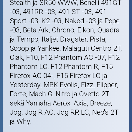
Stealth ja SR50 WWW, Benelli 491GT
-03, 491RR -03, 491 ST -03, 491
Sport -03, K2 -03, Naked -03 ja Pepe
-03, Beta Ark, Chrono, Eikon, Quadra
ja Tempo, Italjet Dragster, Pista,
Scoop ja Yankee, Malaguti Centro 2T,
Ciak, F10, F12 Phantom AC -07, F12
Phantom LC, F12 Phantom R, F15
Firefox AC 04-, F15 Firefox LC ja
Yesterday, MBK Evolis, Fizz, Flipper,
Forte, Mach G, Nitro ja Ovetto 2T
sekä Yamaha Aerox, Axis, Breeze,
Jog, Jog R AC, Jog RR LC, Neo's 2T
ja Why.