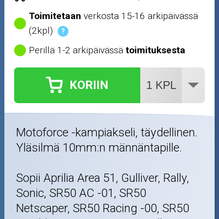
Outlet-tuotteet
Toimitetaan
verkosta 15-16 arkipäivässä
(2kpl)
?
Perillä 1-2 arkipäivässä
toimituksesta
KORIIN
Motoforce -kampiakseli, täydellinen.
Yläsilmä 10mm:n männäntapille.
Sopii Aprilia Area 51, Gulliver, Rally,
Sonic, SR50 AC -01, SR50
Netscaper, SR50 Racing -00, SR50