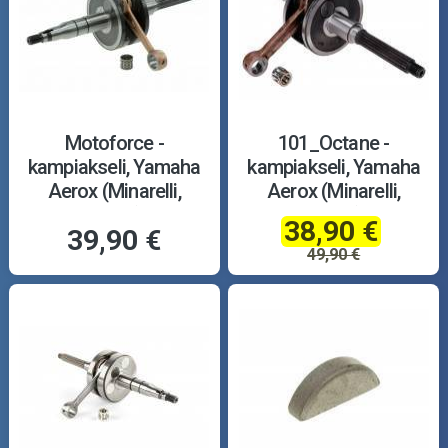
Motoforce -
101_Octane -
kampiakseli, Yamaha
kampiakseli, Yamaha
Aerox (Minarelli,
Aerox (Minarelli,
vaaka)
vaaka)
38,90 €
39,90 €
49,90 €