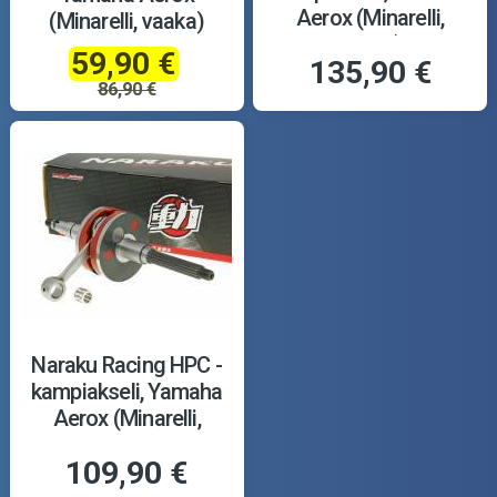
Aerox (Minarelli,
(Minarelli, vaaka)
vaaka)
59,90 €
135,90 €
86,90 €
Naraku Racing HPC -
kampiakseli, Yamaha
Aerox (Minarelli,
vaaka)
109,90 €