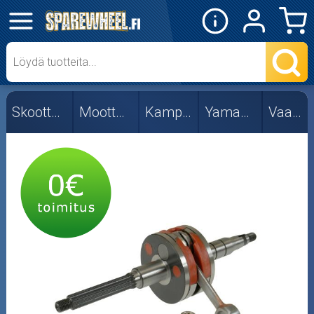
✕
Mopon osat
Skootterin osat
Skootterin osat
Moottorin osat
Kampiakselit
Yamaha/MBK
Vaaka 2T
Pysty 2T
Vaaka 2T
Vaaka 4T
Crossipyörän osat
Moottoripyörän osat