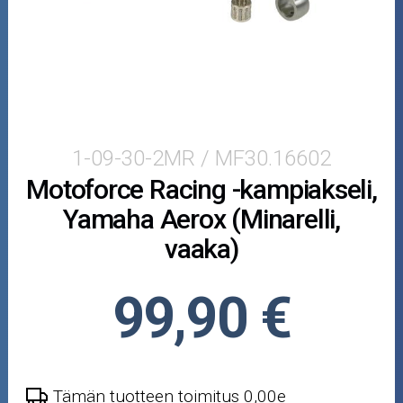
Moottorikelkan osat
Mopoauton osat
Mönkijän osat
Puutarha ja metsä
1-09-30-2MR / MF30.16602
Motoforce Racing -kampiakseli,
Ajovarusteet
Yamaha Aerox (Minarelli,
Nastarenkaat
vaaka)
Renkaat ja vanteet
99,90 €
Öljyt ja kemikaalit
Työkalut
Tämän tuotteen toimitus 0,00e