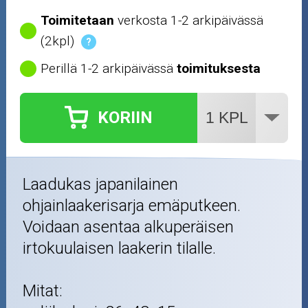
Toimitetaan
verkosta 1-2 arkipäivässä
(2kpl)
?
Perillä 1-2 arkipäivässä
toimituksesta
KORIIN
Laadukas japanilainen
ohjainlaakerisarja emäputkeen.
Voidaan asentaa alkuperäisen
irtokuulaisen laakerin tilalle.
Mitat: