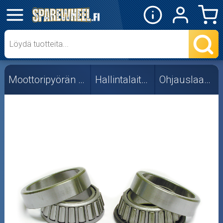
✕
Mopon osat
Skootterin osat
Moottoripyörän osat
Hallintalaitteet
Ohjauslaakerit
Crossipyörän osat
Moottoripyörän osat
Moottorikelkan osat
Mopoauton osat
Mönkijän osat