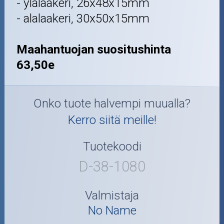
- ylälaakeri, 26x48x15mm
- alalaakeri, 30x50x15mm
Maahantuojan suositushinta
63,50e
Onko tuote halvempi muualla?
Kerro siitä meille!
Tuotekoodi
D-38-1080
Valmistaja
No Name