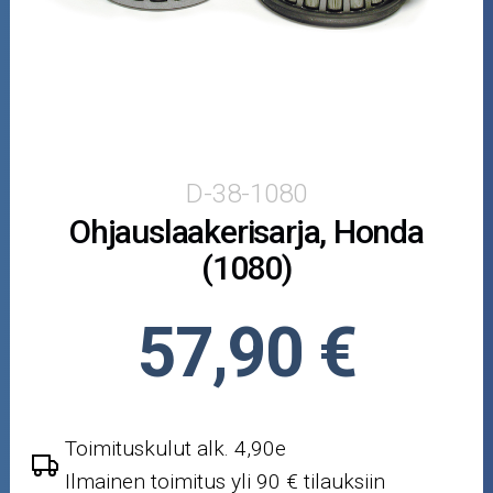
Puutarha ja metsä
Ajovarusteet
Nastarenkaat
Renkaat ja vanteet
D-38-1080
Ohjauslaakerisarja, Honda
Öljyt ja kemikaalit
(1080)
Työkalut
57,90 €
Outlet-tuotteet
Toimituskulut alk. 4,90e
Ilmainen toimitus yli 90 € tilauksiin