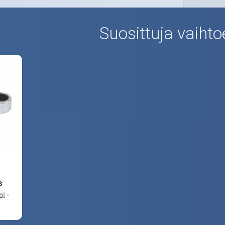
Suosittuja vaihto
s
pi
men