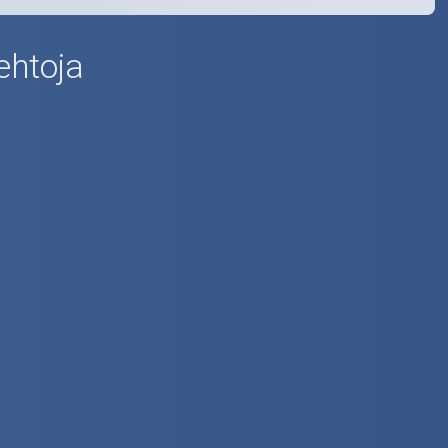
ehtoja