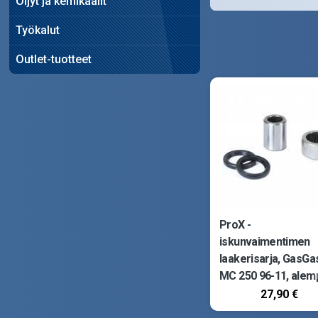
Öljyt ja kemikaalit
Työkalut
Outlet-tuotteet
ProX -
iskunvaimentimen
laakerisarja, GasGa
MC 250 96-11, alem
ProX iskunvaimenti
27,90 €
laakerisarja. ProX