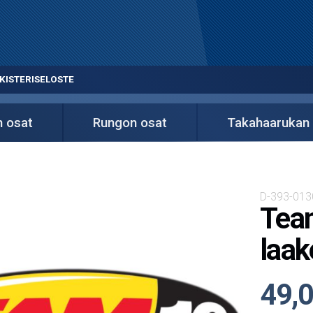
KISTERISELOSTE
n osat
Rungon osat
Takahaarukan
D-393-013
Team
laak
49,0