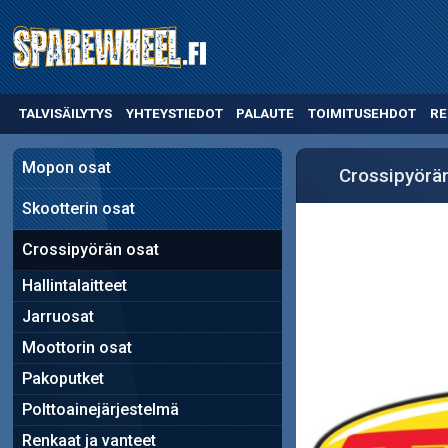
TALVISÄILYTYS
YHTEYSTIEDOT
PALAUTE
TOIMITUSEHDOT
RE
Mopon osat
Crossipyörä
Skootterin osat
Crossipyörän osat
Hallintalaitteet
Jarruosat
Moottorin osat
Pakoputket
Polttoainejärjestelmä
Renkaat ja vanteet