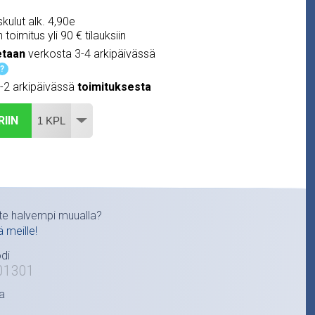
kulut alk. 4,90e
 toimitus yli 90 € tilauksiin
etaan
verkosta 3-4 arkipäivässä
?
1-2 arkipäivässä
toimituksesta
RIIN
te halvempi muualla?
ä meille!
di
01301
a