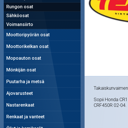
Rungon osat
Sähköosat
Voimansiirto
Moottoripyörän osat
Moottorikelkan osat
Mopoauton osat
Mönkijän osat
Puutarha ja metsä
Takaiskunvaiment
Ajovarusteet
Sopii Honda CR1
Nastarenkaat
CRF450R 02-04.
Renkaat ja vanteet