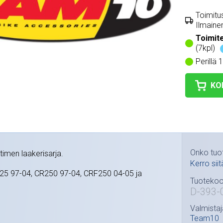
Toimitus
Ilmainen
Toimit
(7kpl)
Perillä 
KO
Onko tuo
imen laakerisarja.
Kerro siit
25 97-04, CR250 97-04, CRF250 04-05 ja
Tuotekoo
D-393-
Valmistaj
Team10