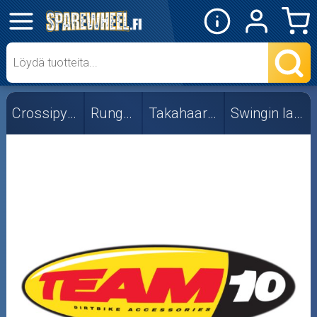
✕
Mopon osat
Skootterin osat
Crossipyörän osat
Rungon osat
Takahaarukan osat
Swingin laakerisarjat
Crossipyörän osat
Moottoripyörän osat
Moottorikelkan osat
Mopoauton osat
Mönkijän osat