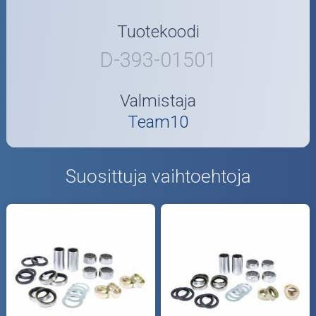
Tuotekoodi
D-393-01501
Valmistaja
Team10
Suosittuja vaihtoehtoja