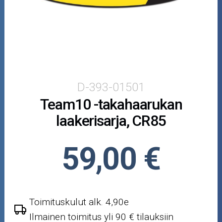
Puutarha ja metsä
Ajovarusteet
Nastarenkaat
Renkaat ja vanteet
D-393-01501
Team10 -takahaarukan
Öljyt ja kemikaalit
laakerisarja, CR85
Työkalut
59,00 €
Outlet-tuotteet
Toimituskulut alk. 4,90e
Ilmainen toimitus yli 90 € tilauksiin