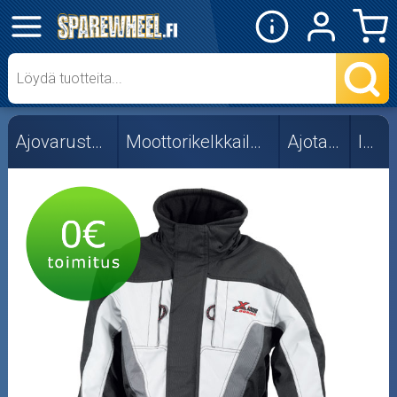
✕
Mopon osat
Skootterin osat
Ajovarusteet
Moottorikelkkailuun
Ajotakit
IXS
Crossipyörän osat
Moottoripyörän osat
Moottorikelkan osat
Mopoauton osat
Mönkijän osat