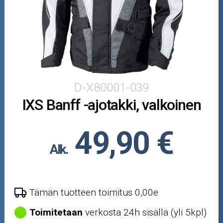
Puutarha ja metsä
Ajovarusteet
Nastarenkaat
Renkaat ja vanteet
D-X80001-039
IXS Banff -ajotakki, valkoinen
Öljyt ja kemikaalit
Työkalut
49,90 €
Alk.
Outlet-tuotteet
Tämän tuotteen toimitus 0,00e
Toimitetaan
verkosta 24h sisällä (yli 5kpl)