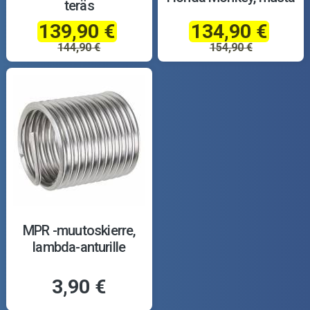
teräs
139,90 €
134,90 €
144,90 €
154,90 €
MPR -muutoskierre,
lambda-anturille
3,90 €