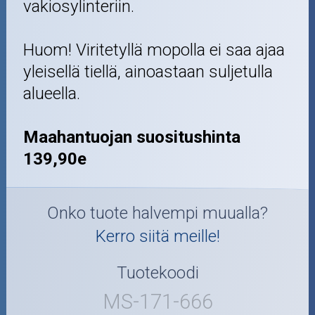
vakiosylinteriin.
Huom! Viritetyllä mopolla ei saa ajaa
yleisellä tiellä, ainoastaan suljetulla
alueella.
Maahantuojan suositushinta
139,90e
Onko tuote halvempi muualla?
Kerro siitä meille!
Tuotekoodi
MS-171-666