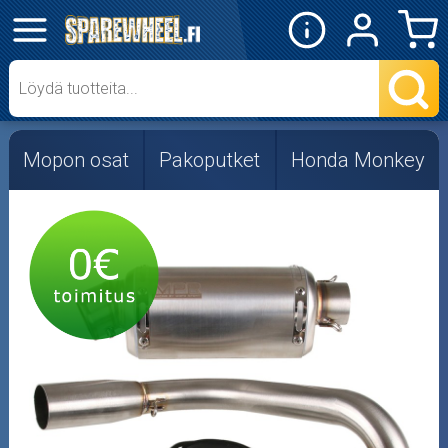
✕
Mopon osat
Skootterin osat
Mopon osat
Pakoputket
Honda Monkey
Crossipyörän osat
Moottoripyörän osat
Moottorikelkan osat
Mopoauton osat
Mönkijän osat