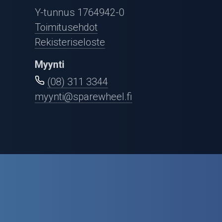
Puutarha ja metsä
Y-tunnus 1764942-0
Ajovarusteet
Toimitusehdot
Rekisteriseloste
Nastarenkaat
Myynti
Renkaat ja vanteet
(08) 311 3344
myynti@sparewheel.fi
Öljyt ja kemikaalit
Työkalut
Outlet-tuotteet