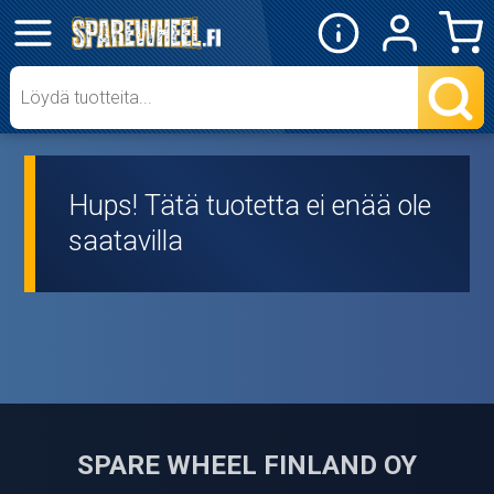
✕
Mopon osat
Skootterin osat
Hups! Tätä tuotetta ei enää ole
Crossipyörän osat
saatavilla
Moottoripyörän osat
Moottorikelkan osat
Mopoauton osat
Mönkijän osat
SPARE WHEEL FINLAND OY