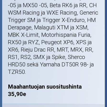
-05 ja MX50 -05, Beta RK6 ja RR, CH
WSM Racing ja WXE Racing, Generic
Trigger SM ja Trigger X-Enduro, HM
Derapage, Malaguti XTM ja XSM,
MBK X-Limit, Motorhispania Furia,
RX50 ja RYZ, Peugeot XP6, XPS ja
XR6, Rieju Drac RR, MRT, MRX, RR,
RS1, RS2, SMX ja Spike, Sherco
HRD50 sekä Yamaha DT50R 98- ja
TZR50.
Maahantuojan suositushinta
35,90e