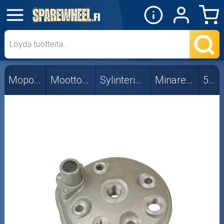
✕
Mopon osat
50cc
Mopon osat
Moottorin osat
Sylinterin kannet
Minarelli AM6
50cc
Viritys
Skootterin osat
Crossipyörän osat
Moottoripyörän osat
Moottorikelkan osat