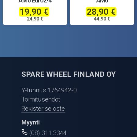
AM6 Euro2-4
AM6
19,90 €
28,90 €
24,90 €
44,90 €
SPARE WHEEL FINLAND OY
Y-tunnus 1764942-0
Toimitusehdot
Rekisteriseloste
Myynti
(08) 311 3344