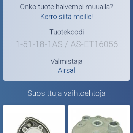
Onko tuote halvempi muualla?
Kerro siitä meille!
Tuotekoodi
1-51-18-1AS / AS-ET16056
Valmistaja
Airsal
Suosittuja vaihtoehtoja