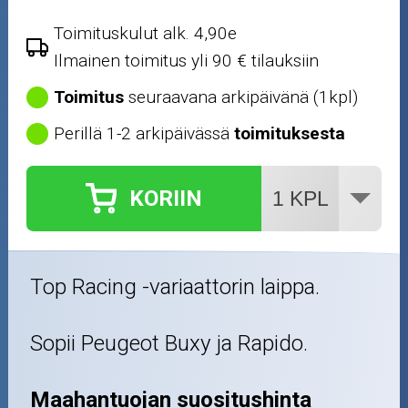
Nastarenkaat
Toimituskulut alk. 4,90e
Ilmainen toimitus yli 90 € tilauksiin
Renkaat ja vanteet
Toimitus
seuraavana arkipäivänä (1kpl)
Öljyt ja kemikaalit
Perillä 1-2 arkipäivässä
toimituksesta
Työkalut
KORIIN
Outlet-tuotteet
Top Racing -variaattorin laippa.
Sopii Peugeot Buxy ja Rapido.
Maahantuojan suositushinta