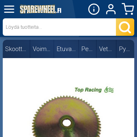
✕
Mopon osat
Skootterin osat
Skootterin osat
Voimansiirto
Etuvariaattori
Peugeot
Vetolaipat
Pysty 2T
Ohjainpalat
Rullasarjat
Variaattorit
Vetolaipat
Pysty 2T