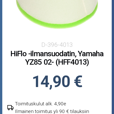
Puutarha ja metsä
Ajovarusteet
Nastarenkaat
Renkaat ja vanteet
D-396-4013
HiFlo -ilmansuodatin, Yamaha
Öljyt ja kemikaalit
YZ85 02- (HFF4013)
Työkalut
14,90 €
Outlet-tuotteet
Toimituskulut alk. 4,90e
Ilmainen toimitus yli 90 € tilauksiin