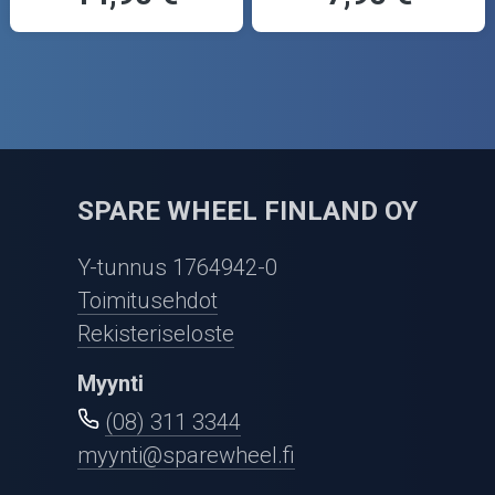
SPARE WHEEL FINLAND OY
Y-tunnus 1764942-0
Toimitusehdot
Rekisteriseloste
Myynti
(08) 311 3344
myynti@sparewheel.fi