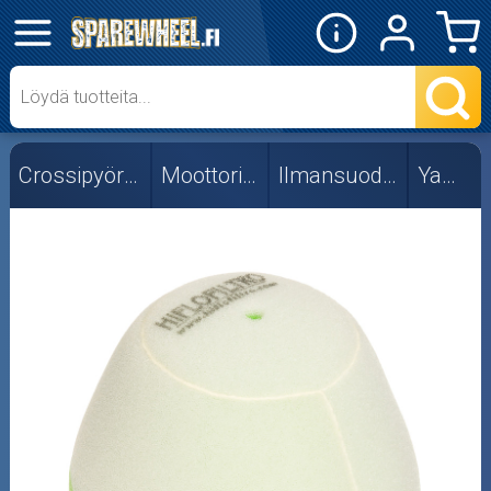
✕
Mopon osat
Skootterin osat
Crossipyörän osat
Moottorin osat
Ilmansuodattimet
Yamaha
Crossipyörän osat
Moottoripyörän osat
Moottorikelkan osat
Mopoauton osat
Mönkijän osat