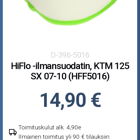
Puutarha ja metsä
Ajovarusteet
Nastarenkaat
Renkaat ja vanteet
D-396-5016
HiFlo -ilmansuodatin, KTM 125
Öljyt ja kemikaalit
SX 07-10 (HFF5016)
Työkalut
14,90 €
Outlet-tuotteet
Toimituskulut alk. 4,90e
Ilmainen toimitus yli 90 € tilauksiin