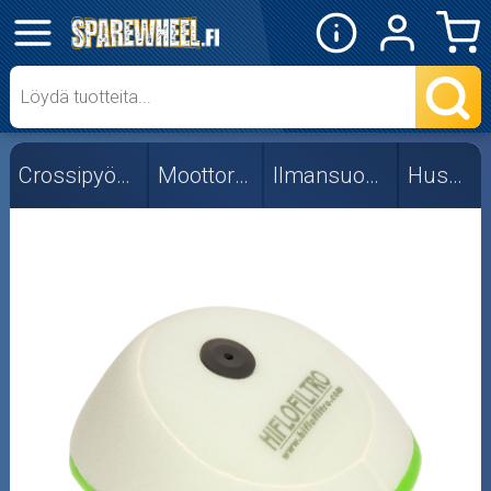
✕
Mopon osat
Skootterin osat
Crossipyörän osat
Moottorin osat
Ilmansuodattimet
Husaberg
Crossipyörän osat
Moottoripyörän osat
Moottorikelkan osat
Mopoauton osat
Mönkijän osat