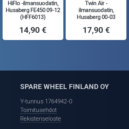
HiFlo -ilmansuodatin,
Twin Air -
Husaberg FE450 09-12
ilmansuodatin,
(HFF6013)
Husaberg 00-03
14,90 €
17,90 €
SPARE WHEEL FINLAND OY
Y-tunnus 1764942-0
Toimitusehdot
Rekisteriseloste