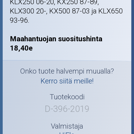
KLX250 06-20, KX250 87-89,
KLX300 20-, KX500 87-03 ja KLX650
93-96.
Maahantuojan suositushinta
18,40e
Onko tuote halvempi muualla?
Kerro siitä meille!
Tuotekoodi
D-396-2019
Valmistaja