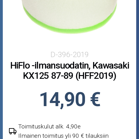
Puutarha ja metsä
Ajovarusteet
Nastarenkaat
Renkaat ja vanteet
D-396-2019
HiFlo -ilmansuodatin, Kawasaki
Öljyt ja kemikaalit
KX125 87-89 (HFF2019)
Työkalut
14,90 €
Outlet-tuotteet
Toimituskulut alk. 4,90e
Ilmainen toimitus yli 90 € tilauksiin