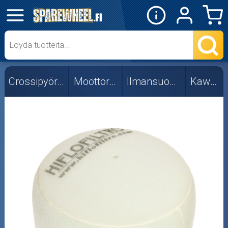
✕
Mopon osat
Skootterin osat
Crossipyörän osat
Moottorin osat
Ilmansuodattimet
Kawasaki
Crossipyörän osat
Moottoripyörän osat
Moottorikelkan osat
Mopoauton osat
Mönkijän osat