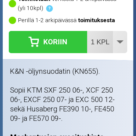
(yli 10kpl)
?
Perillä 1-2 arkipäivässä
toimituksesta
KORIIN
K&N -öljynsuodatin (KN655).
Sopii KTM SXF 250 06-, XCF 250
06-, EXCF 250 07- ja EXC 500 12-
sekä Husaberg FE390 10-, FE450
09- ja FE570 09-.