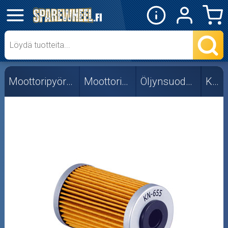
✕
Mopon osat
Skootterin osat
Moottoripyörän osat
Moottorin osat
Öljynsuodattimet
K&N
Crossipyörän osat
Moottoripyörän osat
Moottorikelkan osat
Mopoauton osat
Mönkijän osat