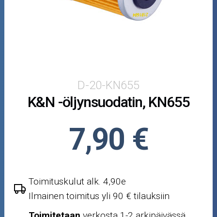
Puutarha ja metsä
Ajovarusteet
Nastarenkaat
Renkaat ja vanteet
D-20-KN655
K&N -öljynsuodatin, KN655
Öljyt ja kemikaalit
Työkalut
7,90 €
Outlet-tuotteet
Toimituskulut alk. 4,90e
Ilmainen toimitus yli 90 € tilauksiin
Toimitetaan
verkosta 1-2 arkipäivässä