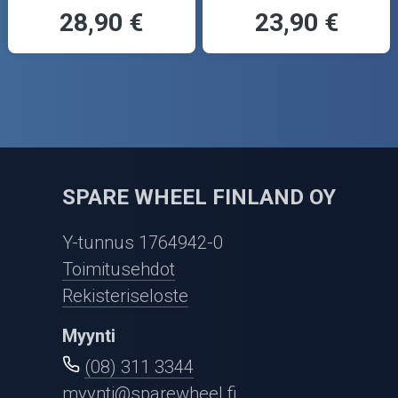
28,90 €
23,90 €
SPARE WHEEL FINLAND OY
Y-tunnus 1764942-0
Toimitusehdot
Rekisteriseloste
Myynti
(08) 311 3344
myynti@sparewheel.fi