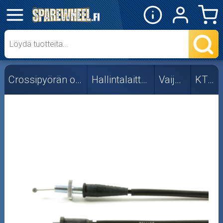
✕
Mopon osat
Skootterin osat
Crossipyörän osat
Hallintalaitteet
Vaijerit
KTM
Crossipyörän osat
Moottoripyörän osat
Moottorikelkan osat
Mopoauton osat
Mönkijän osat