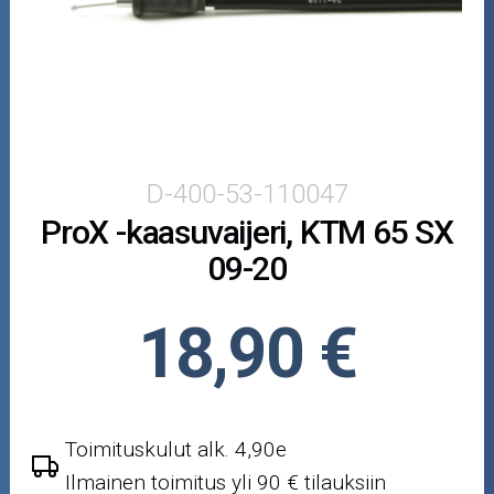
Puutarha ja metsä
Ajovarusteet
Nastarenkaat
Renkaat ja vanteet
D-400-53-110047
ProX -kaasuvaijeri, KTM 65 SX
Öljyt ja kemikaalit
09-20
Työkalut
18,90 €
Outlet-tuotteet
Toimituskulut alk. 4,90e
Ilmainen toimitus yli 90 € tilauksiin