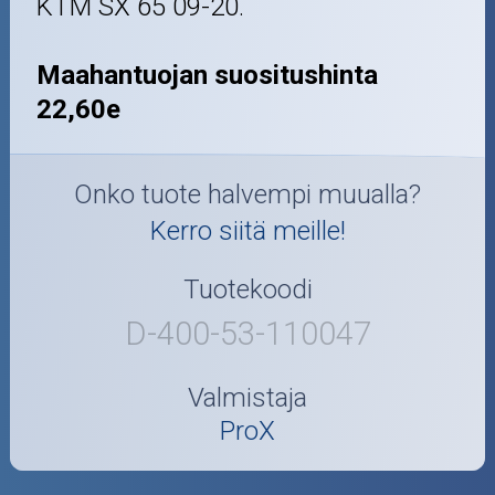
KTM SX 65 09-20.
Maahantuojan suositushinta
22,60e
Onko tuote halvempi muualla?
Kerro siitä meille!
Tuotekoodi
D-400-53-110047
Valmistaja
ProX