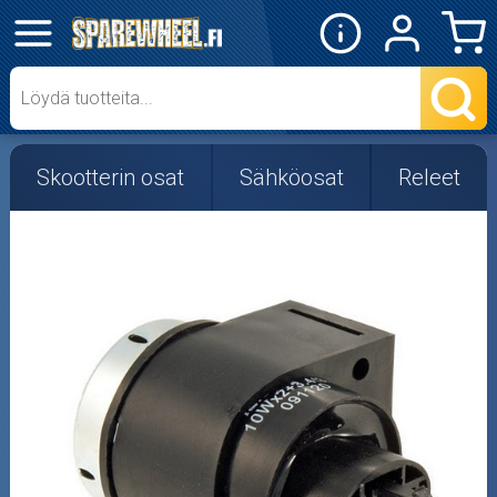
✕
Mopon osat
Skootterin osat
Skootterin osat
Sähköosat
Releet
Crossipyörän osat
Moottoripyörän osat
Moottorikelkan osat
Mopoauton osat
Mönkijän osat