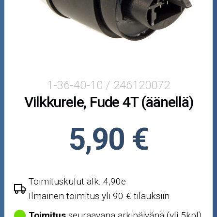
Puutarha ja metsä
Ajovarusteet
Nastarenkaat
Renkaat ja vanteet
1-36-40-10 / 246120072
Vilkkurele, Fude 4T (äänellä)
Öljyt ja kemikaalit
Työkalut
5,90 €
Outlet-tuotteet
Toimituskulut alk. 4,90e
Ilmainen toimitus yli 90 € tilauksiin
Toimitus
seuraavana arkipäivänä (yli 5kpl)