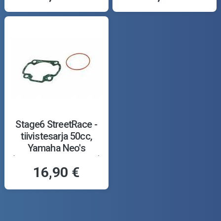
Stage6 StreetRace -
tiivistesarja 50cc,
Yamaha Neo's
(Minarelli, vaaka, ilma)
16,90 €