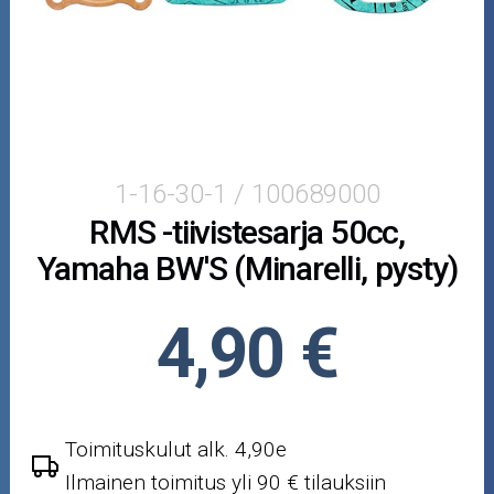
Minarelli
Morini
Peugeot
Piaggio/Gilera
1-16-30-1 / 100689000
RMS -tiivistesarja 50cc,
Suzuki
Yamaha BW'S (Minarelli, pysty)
SYM
4,90 €
Yamaha/MBK
50cc
Toimituskulut alk. 4,90e
Viritys
Ilmainen toimitus yli 90 € tilauksiin