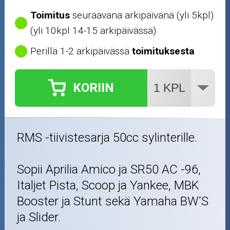
Crossipyörän osat
Toimitus
seuraavana arkipäivänä (yli 5kpl)
(yli 10kpl 14-15 arkipäivässä)
Moottoripyörän osat
Perillä 1-2 arkipäivässä
toimituksesta
Moottorikelkan osat
KORIIN
Mopoauton osat
Mönkijän osat
RMS -tiivistesarja 50cc sylinterille.
Puutarha ja metsä
Sopii Aprilia Amico ja SR50 AC -96,
Ajovarusteet
Italjet Pista, Scoop ja Yankee, MBK
Nastarenkaat
Booster ja Stunt sekä Yamaha BW'S
ja Slider.
Renkaat ja vanteet