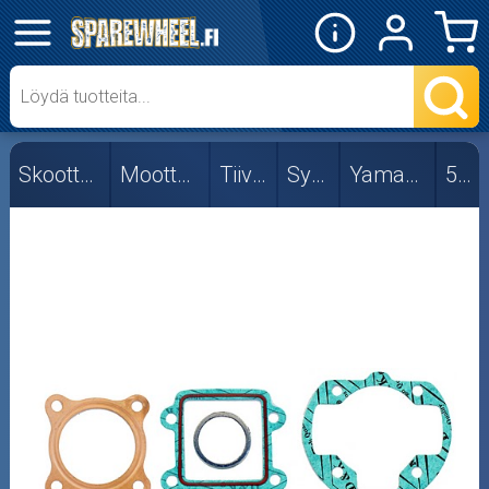
✕
Mopon osat
Skootterin osat
Skootterin osat
Moottorin osat
Tiivisteet
Sylinteri
Yamaha/MBK
50cc
Aprilia
CPI/Keeway
Fude
Honda
Kymco