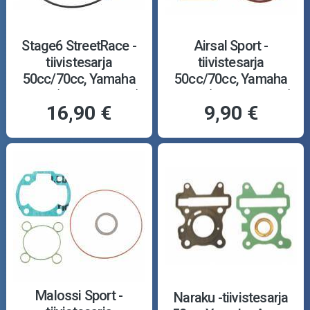
Stage6 StreetRace -
Airsal Sport -
tiivistesarja
tiivistesarja
50cc/70cc, Yamaha
50cc/70cc, Yamaha
Aerox (Minarelli, vesi)
Aerox (Minarelli, vesi)
16,90 €
9,90 €
Malossi Sport -
Naraku -tiivistesarja