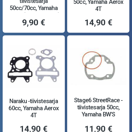
tiivistesarja
50cc, Yamaha Aerox
50cc/70cc, Yamaha
4T
Aerox (Minarelli, vesi)
9,90 €
14,90 €
Stage6 StreetRace -
Naraku -tiivistesarja
tiivistesarja 50cc,
60cc, Yamaha Aerox
Yamaha BW'S
4T
(Minarelli, pysty)
14,90 €
11,90 €