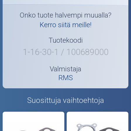
Öljyt ja kemikaalit
Onko tuote halvempi muualla?
Kerro siitä meille!
Työkalut
Tuotekoodi
Outlet-tuotteet
1-16-30-1 / 100689000
Valmistaja
RMS
Suosittuja vaihtoehtoja