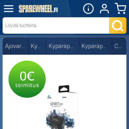
✕
Mopon osat
Skootterin osat
Ajovarusteet
Kypärät
Kypäräpuhelimet
Kypäräpuhelimet
Cardo
Crossipyörän osat
Moottoripyörän osat
Moottorikelkan osat
Mopoauton osat
Mönkijän osat