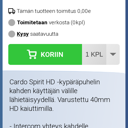
Renkaat ja vanteet
Tämän tuotteen toimitus 0,00e
Öljyt ja kemikaalit
Toimitetaan
verkosta (0kpl)
Kysy
saatavuutta
Työkalut
Outlet-tuotteet
KORIIN
Cardo Spirit HD -kypäräpuhelin
kahden käyttäjän välille
lähietäisyydellä. Varustettu 40mm
HD kaiuttimilla.
- Intercom yhteys kahdelle