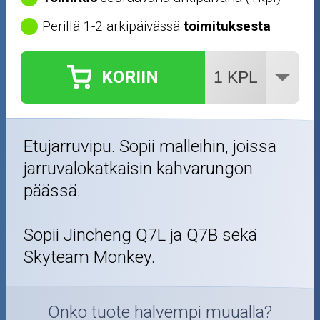
Perillä 1-2 arkipäivässä
toimituksesta
KORIIN
Etujarruvipu. Sopii malleihin, joissa
jarruvalokatkaisin kahvarungon
päässä.
Sopii Jincheng Q7L ja Q7B sekä
Skyteam Monkey.
Onko tuote halvempi muualla?