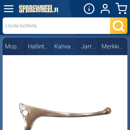
✕
Mopon osat
Merkkikohtaiset
Mopon osat
Hallintalaitteet
Kahvat ja vivut
Jarruvivut
Merkkikohtaiset
Tuning
Skootterin osat
Crossipyörän osat
Moottoripyörän osat
Moottorikelkan osat