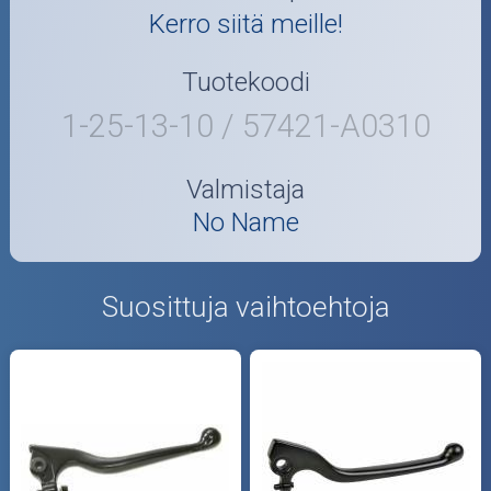
Kerro siitä meille!
Tuotekoodi
1-25-13-10 / 57421-A0310
Valmistaja
No Name
Suosittuja vaihtoehtoja