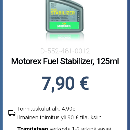
Puutarha ja metsä
Ajovarusteet
Nastarenkaat
Renkaat ja vanteet
D-552-481-0012
Motorex Fuel Stabilizer, 125ml
Öljyt ja kemikaalit
Työkalut
7,90 €
Outlet-tuotteet
Toimituskulut alk. 4,90e
Ilmainen toimitus yli 90 € tilauksiin
Toimitetaan
verkosta 1-2 arkipäivässä