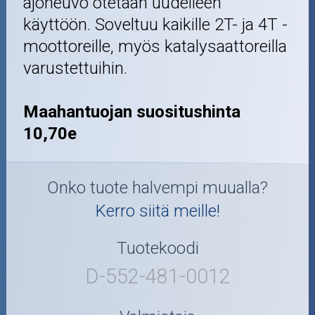
ajoneuvo otetaan uudelleen
käyttöön. Soveltuu kaikille 2T- ja 4T -
moottoreille, myös katalysaattoreilla
varustettuihin.
Maahantuojan suositushinta
10,70e
Onko tuote halvempi muualla?
Kerro siitä meille!
Tuotekoodi
D-552-481-0012