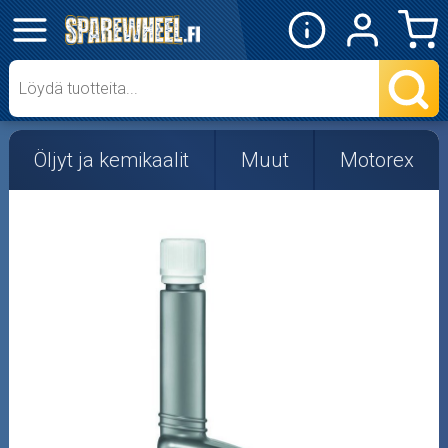
✕
Mopon osat
Skootterin osat
Öljyt ja kemikaalit
Muut
Motorex
Crossipyörän osat
Moottoripyörän osat
Moottorikelkan osat
Mopoauton osat
Mönkijän osat