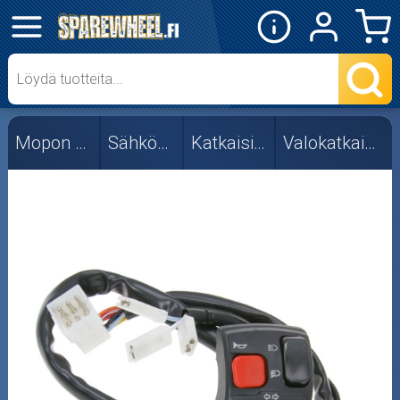
✕
Mopon osat
Skootterin osat
Mopon osat
Sähköosat
Katkaisimet
Valokatkaisimet
Crossipyörän osat
Moottoripyörän osat
Moottorikelkan osat
Mopoauton osat
Mönkijän osat