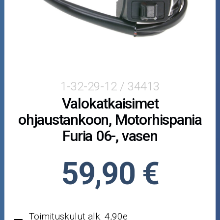
Puutarha ja metsä
Ajovarusteet
Nastarenkaat
Renkaat ja vanteet
1-32-29-12 / 34413
Valokatkaisimet
Öljyt ja kemikaalit
ohjaustankoon, Motorhispania
Työkalut
Furia 06-, vasen
Outlet-tuotteet
59,90 €
Toimituskulut alk. 4,90e