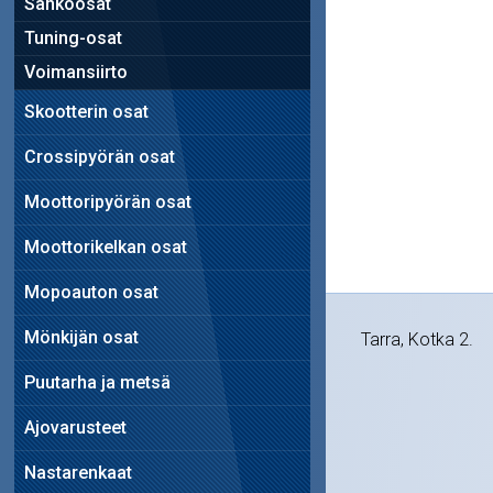
Sähköosat
Tuning-osat
Voimansiirto
Skootterin osat
Crossipyörän osat
Moottoripyörän osat
Moottorikelkan osat
Mopoauton osat
Mönkijän osat
Tarra, Kotka 2.
Puutarha ja metsä
Ajovarusteet
Nastarenkaat