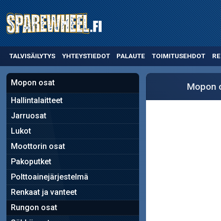
TALVISÄILYTYS
YHTEYSTIEDOT
PALAUTE
TOIMITUSEHDOT
RE
Mopon osat
Mopon 
Hallintalaitteet
Jarruosat
Lukot
Moottorin osat
Pakoputket
Polttoainejärjestelmä
Renkaat ja vanteet
Rungon osat