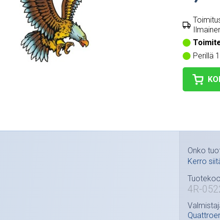
Toimitus
Ilmainen
Toimit
Perillä 
KO
Onko tuo
Kerro siit
Tuotekoo
4R-052
Valmistaj
Quattroe