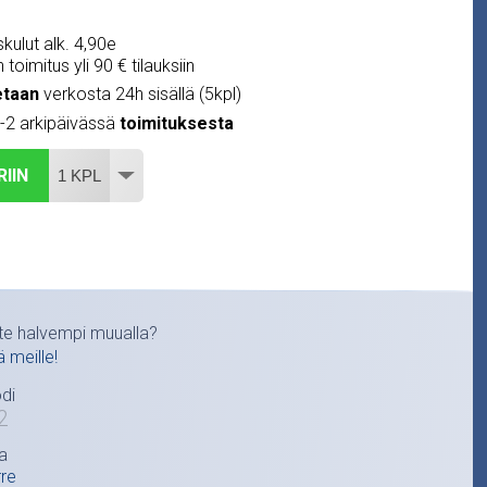
kulut alk. 4,90e
 toimitus yli 90 € tilauksiin
etaan
verkosta 24h sisällä (5kpl)
1-2 arkipäivässä
toimituksesta
RIIN
te halvempi muualla?
ä meille!
di
2
a
rre