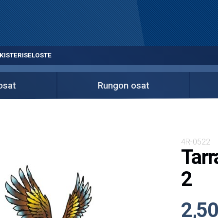
KISTERISELOSTE
osat
Rungon osat
4R-0522
Tarr
2
2,50