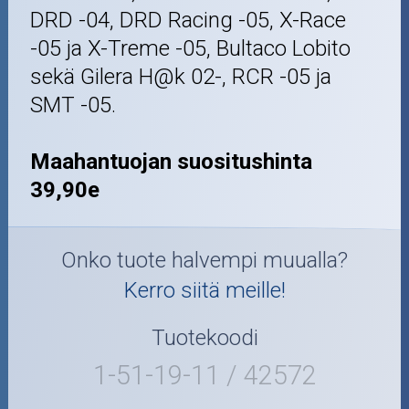
DRD -04, DRD Racing -05, X-Race
-05 ja X-Treme -05, Bultaco Lobito
sekä Gilera H@k 02-, RCR -05 ja
SMT -05.
Maahantuojan suositushinta
39,90e
Onko tuote halvempi muualla?
Kerro siitä meille!
Tuotekoodi
1-51-19-11 / 42572