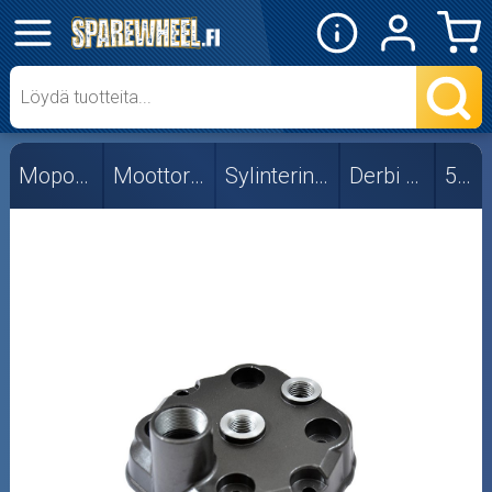
✕
Mopon osat
50cc
Mopon osat
Moottorin osat
Sylinterin kannet
Derbi Senda
50cc
Tarvikkeet
Viritys
Skootterin osat
Crossipyörän osat
Moottoripyörän osat