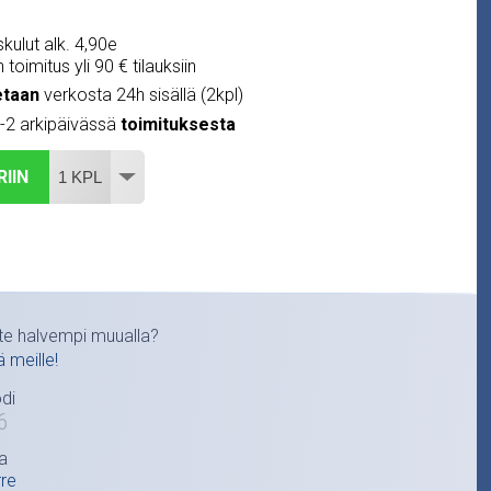
kulut alk. 4,90e
 toimitus yli 90 € tilauksiin
etaan
verkosta 24h sisällä (2kpl)
1-2 arkipäivässä
toimituksesta
RIIN
te halvempi muualla?
ä meille!
di
6
a
rre