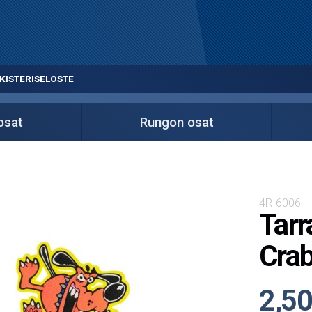
KISTERISELOSTE
osat
Rungon osat
4R-6006
Tarr
Cra
2,50