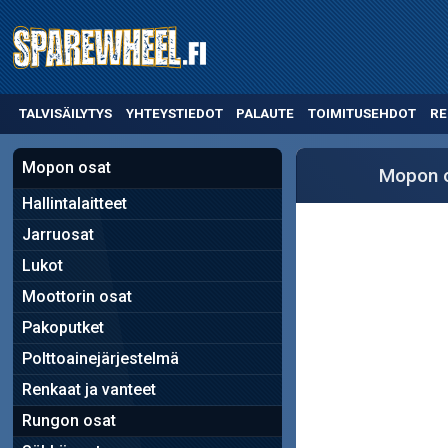
TALVISÄILYTYS
YHTEYSTIEDOT
PALAUTE
TOIMITUSEHDOT
RE
Mopon osat
Mopon 
Hallintalaitteet
Jarruosat
Lukot
Moottorin osat
Pakoputket
Polttoainejärjestelmä
Renkaat ja vanteet
Rungon osat