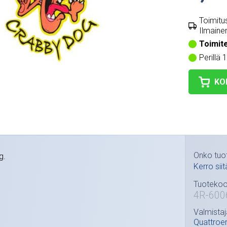
Toimitus
Ilmainen
Toimit
Perillä 
KO
Onko tuo
g.
Kerro siit
Tuotekoo
4R-600
Valmistaj
Quattroe