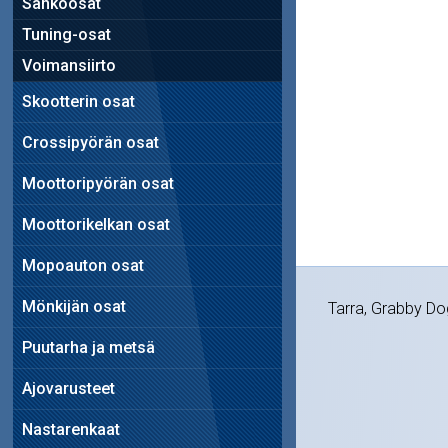
Sähköosat
Tuning-osat
Voimansiirto
Skootterin osat
Crossipyörän osat
Moottoripyörän osat
Moottorikelkan osat
Mopoauton osat
Mönkijän osat
Tarra, Grabby Do
Puutarha ja metsä
Ajovarusteet
Nastarenkaat