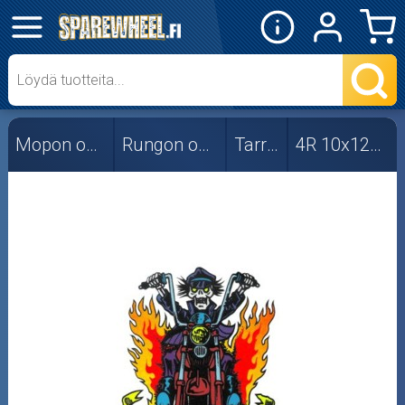
✕
Mopon osat
Skootterin osat
Mopon osat
Rungon osat
Tarrat
4R 10x12cm
Crossipyörän osat
Moottoripyörän osat
Moottorikelkan osat
Mopoauton osat
Mönkijän osat