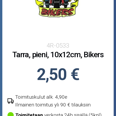
Puutarha ja metsä
Ajovarusteet
Nastarenkaat
Renkaat ja vanteet
4R-0533
Tarra, pieni, 10x12cm, Bikers
Öljyt ja kemikaalit
Työkalut
2,50 €
Outlet-tuotteet
Toimituskulut alk. 4,90e
Ilmainen toimitus yli 90 € tilauksiin
Toimitetaan
verkosta 24h sisällä (5kpl)